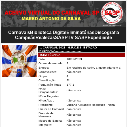
Carnavais
Biblioteca Digital
Eliminatórias
Discografia
Campeãs
Realezas
SASP
TV SASP
Expediente
::.. CARNAVAL 2023 - G.R.C.E.S. ESTAÇÃO
INVERNADA................................
FICHA TÉCNICA
Data:
18/02/2023
Ordem de entrada:
3
Enredo:
Em retalhos de cetim, a Invernada vem aí
Carnavalesco:
não consta
Grupo:
4
Classificação:
9º
Pontuação Total:
177,1
Nº de
não consta
Componentes:
Nº de Alegorias :
,
Nº de Alas :
não consta
Presidente:
Luciana Alexandre Rodrigues - Nana"
Diretor de Carnaval:
não consta
Diretoria de
não consta
Harmonia:
Mestre de Bateria:
não consta
Intérprete:
não consta