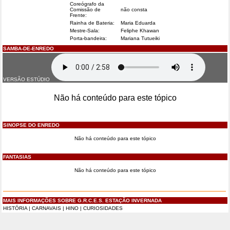
Coreógrafo da
Comissão de
não consta
Frente:
Rainha de Bateria:
Maria Eduarda
Mestre-Sala:
Feliphe Khawan
Porta-bandeira:
Mariana Tutueiki
SAMBA-DE-ENREDO
VERSÃO ESTÚDIO
Não há conteúdo para este tópico
SINOPSE DO ENREDO
Não há conteúdo para este tópico
FANTASIAS
Não há conteúdo para este tópico
MAIS INFORMAÇÕES SOBRE G.R.C.E.S. ESTAÇÃO INVERNADA
HISTÓRIA
|
CARNAVAIS
|
HINO
|
CURIOSIDADES