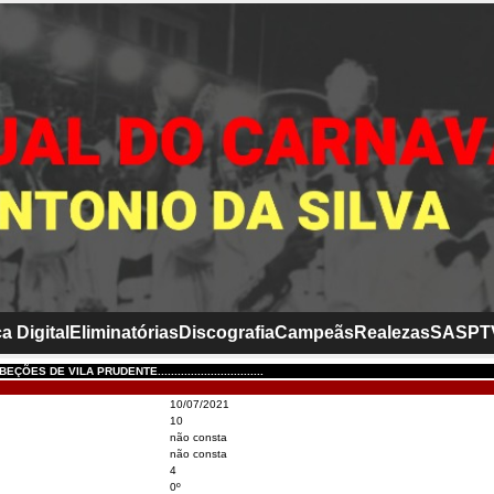
a Digital
Eliminatórias
Discografia
Campeãs
Realezas
SASP
T
ÕES DE VILA PRUDENTE................................
10/07/2021
10
não consta
não consta
4
0º