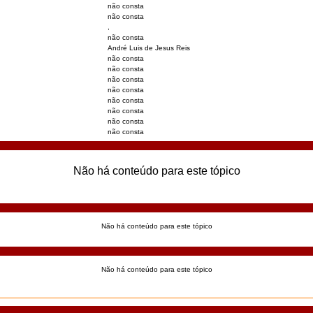
não consta
não consta
,
não consta
André Luis de Jesus Reis
não consta
não consta
não consta
não consta
não consta
não consta
não consta
não consta
Não há conteúdo para este tópico
Não há conteúdo para este tópico
Não há conteúdo para este tópico