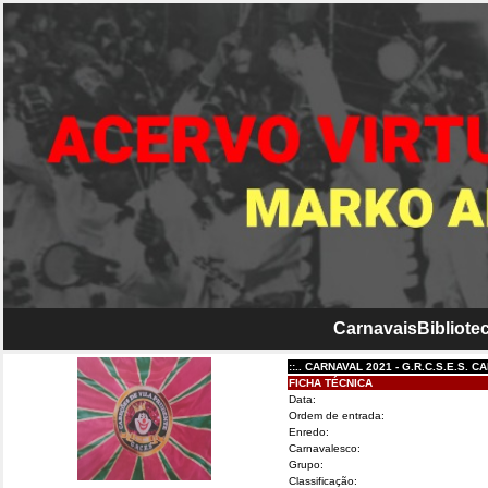
Carnavais
Bibliotec
::.. CARNAVAL 2021 - G.R.C.S.E.S. CABEÇ
FICHA TÉCNICA
Data:
Ordem de entrada:
Enredo:
Carnavalesco:
Grupo:
Classificação: