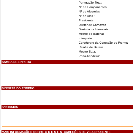
Pontuação Total:
Nº de Componentes:
Nº de Alegorias :
Nº de Alas :
Presidente:
Diretor de Carnaval:
Diretoria de Harmonia:
Mestre de Bateria:
Intérprete:
Coreógrafo da Comissão de Frente:
Rainha de Bateria:
Mestre-Sala:
Porta-bandeira:
SAMBA-DE-ENREDO
SINOPSE DO ENREDO
FANTASIAS
MAIS INFORMAÇÕES SOBRE G.R.C.S.E.S. CABEÇÕES DE VILA PRUDENTE