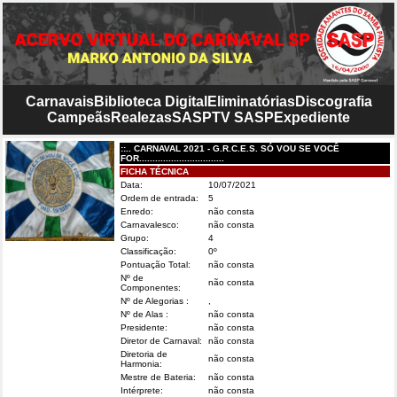
Carnavais
Biblioteca Digital
Eliminatórias
Discografia
Campeãs
Realezas
SASP
TV SASP
Expediente
::.. CARNAVAL 2021 - G.R.C.E.S. SÓ VOU SE VOCÊ
FOR................................
FICHA TÉCNICA
Data:
10/07/2021
Ordem de entrada:
5
Enredo:
não consta
Carnavalesco:
não consta
Grupo:
4
Classificação:
0º
Pontuação Total:
não consta
Nº de
não consta
Componentes:
Nº de Alegorias :
,
Nº de Alas :
não consta
Presidente:
não consta
Diretor de Carnaval:
não consta
Diretoria de
não consta
Harmonia:
Mestre de Bateria:
não consta
Intérprete:
não consta