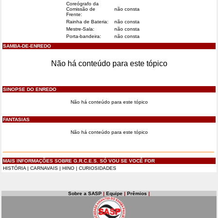
Coreógrafo da
Comissão de
não consta
Frente:
Rainha de Bateria:
não consta
Mestre-Sala:
não consta
Porta-bandeira:
não consta
SAMBA-DE-ENREDO
Não há conteúdo para este tópico
SINOPSE DO ENREDO
Não há conteúdo para este tópico
FANTASIAS
Não há conteúdo para este tópico
MAIS INFORMAÇÕES SOBRE G.R.C.E.S. SÓ VOU SE VOCÊ FOR
HISTÓRIA
|
CARNAVAIS
|
HINO
|
CURIOSIDADES
Sobre a SASP
|
Equipe
|
Prêmios
|