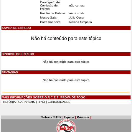
Coreógrafo da
Comissão de
não consta
Frente:
Rainha de Bateria:
não consta
Mestre-Sala:
Julio Cesar
Porta-bandeira:
Nicinha Simpatia
SAMBA-DE-ENREDO
Não há conteúdo para este tópico
SINOPSE DO ENREDO
Não há conteúdo para este tópico
FANTASIAS
Não há conteúdo para este tópico
MAIS INFORMAÇÕES SOBRE G.R.C.E.S. PROVA DE FOGO
HISTÓRIA
|
CARNAVAIS
|
HINO
|
CURIOSIDADES
Sobre a SASP
|
Equipe
|
Prêmios
|