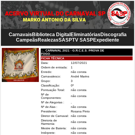
Carnavais
Biblioteca Digital
Eliminatórias
Discografia
Campeãs
Realezas
SASP
TV SASP
Expediente
::.. CARNAVAL 2021 - G.R.C.E.S. PROVA DE
FOGO................................
FICHA TÉCNICA
Data:
12/07/2021
Ordem de entrada:
1
Enredo:
não consta
Carnavalesco:
André Marins
Grupo:
3
Classificação:
0º
Pontuação Total:
não consta
Nº de
não consta
Componentes:
Nº de Alegorias :
,
Nº de Alas :
não consta
Presidente:
Rosana Pinto
Diretor de Carnaval:
não consta
Diretoria de
não consta
Harmonia:
Mestre de Bateria:
não consta
Intérprete:
não consta