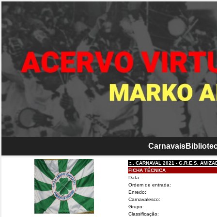
Carnavais
Bibliotec
::.. CARNAVAL 2021 - G.R.E.S. AMIZADE ZON
FICHA TÉCNICA
Data:
Ordem de entrada:
Enredo:
Carnavalesco:
Grupo:
Classificação: