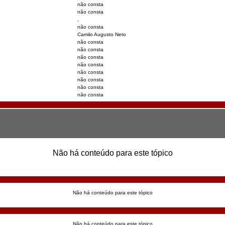
não consta
não consta
,
não consta
Camilo Augusto Neto
não consta
não consta
não consta
não consta
não consta
não consta
não consta
não consta
Não há conteúdo para este tópico
Não há conteúdo para este tópico
Não há conteúdo para este tópico