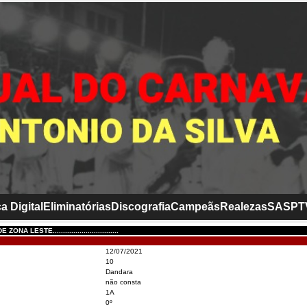
a Digital
Eliminatórias
Discografia
Campeãs
Realezas
SASP
T
A LESTE................................
12/07/2021
10
Dandara
não consta
1A
0º