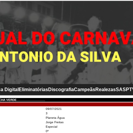
a Digital
Eliminatórias
Discografia
Campeãs
Realezas
SASP
T
RDE................................
09/07/2021
3
Planeta Água
Jorge Freitas
Especial
0º