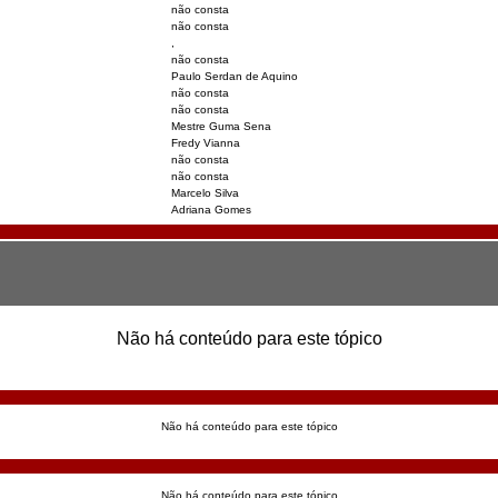
não consta
não consta
,
não consta
Paulo Serdan de Aquino
não consta
não consta
Mestre Guma Sena
Fredy Vianna
não consta
não consta
Marcelo Silva
Adriana Gomes
Não há conteúdo para este tópico
Não há conteúdo para este tópico
Não há conteúdo para este tópico