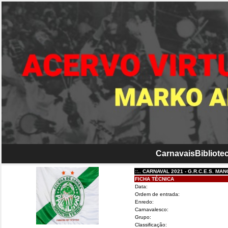
Carnavais
Bibliotec
::.. CARNAVAL 2021 - G.R.C.E.S. MANCHA VE
FICHA TÉCNICA
Data:
Ordem de entrada:
Enredo:
Carnavalesco:
Grupo:
Classificação: