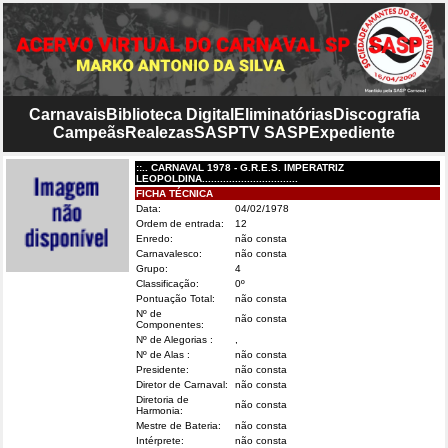
Carnavais
Biblioteca Digital
Eliminatórias
Discografia
Campeãs
Realezas
SASP
TV SASP
Expediente
::.. CARNAVAL 1978 - G.R.E.S. IMPERATRIZ
LEOPOLDINA................................
FICHA TÉCNICA
Data:
04/02/1978
Ordem de entrada:
12
Enredo:
não consta
Carnavalesco:
não consta
Grupo:
4
Classificação:
0º
Pontuação Total:
não consta
Nº de
não consta
Componentes:
Nº de Alegorias :
,
Nº de Alas :
não consta
Presidente:
não consta
Diretor de Carnaval:
não consta
Diretoria de
não consta
Harmonia:
Mestre de Bateria:
não consta
Intérprete:
não consta