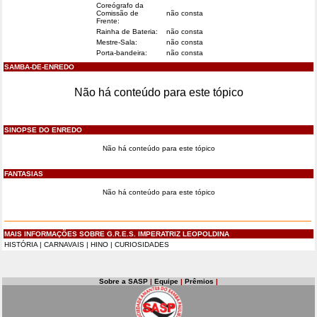
Coreógrafo da
Comissão de
não consta
Frente:
Rainha de Bateria:
não consta
Mestre-Sala:
não consta
Porta-bandeira:
não consta
SAMBA-DE-ENREDO
Não há conteúdo para este tópico
SINOPSE DO ENREDO
Não há conteúdo para este tópico
FANTASIAS
Não há conteúdo para este tópico
MAIS INFORMAÇÕES SOBRE G.R.E.S. IMPERATRIZ LEOPOLDINA
HISTÓRIA
|
CARNAVAIS
|
HINO
|
CURIOSIDADES
Sobre a SASP
|
Equipe
|
Prêmios
|