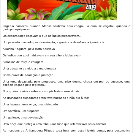
tragédia começou quando Afonso sardinha aqui chegou, o ouro se esgotou quando o
garimpo aqui passou
Os exploradores caçavam o que os índios preservavam....
Um passado marcado por devastação, a ganância desafiava a ignorância ...
A rainha “Iaguara” pela mata desfilava
Os índios que aqui habitavam em sua tribo a idolatravam
Sinônimo de força e coragem
Uma gestante da tribo a ti era ofertada
Como prova de adoração e proteção
Uma terra devastada pelo progresso, uma tribo desmanchada em prol do sucesso, uma
espécie caçada pelo regresso...
Nos quatro pontos cardeais, os tupis faziam seus rituais
As divindades cuidadoras eram reverenciadas e não era à toa!
Uma Iaguara, uma onça, uma divindade ....
Um sacrifício, um propósito
Um garimpo, uma devastação...
Uma onça que protegia uma tribo, uma tribo que referenciava seus animais...
As margens da Anhanguera Pirituba toda bela vem essa história contar, pela Locomotiva