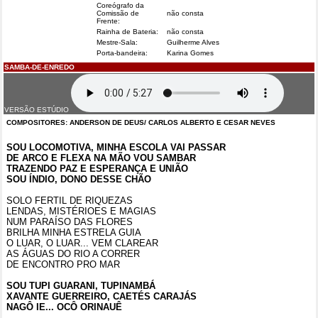
Coreógrafo da
Comissão de
não consta
Frente:
Rainha de Bateria:
não consta
Mestre-Sala:
Guilherme Alves
Porta-bandeira:
Karina Gomes
SAMBA-DE-ENREDO
VERSÃO ESTÚDIO
COMPOSITORES: ANDERSON DE DEUS/ CARLOS ALBERTO E CESAR NEVES
SOU LOCOMOTIVA, MINHA ESCOLA VAI PASSAR
DE ARCO E FLEXA NA MÃO VOU SAMBAR
TRAZENDO PAZ E ESPERANÇA E UNIÃO
SOU ÍNDIO, DONO DESSE CHÃO
SOLO FERTIL DE RIQUEZAS
LENDAS, MISTÉRIOES E MAGIAS
NUM PARAÍSO DAS FLORES
BRILHA MINHA ESTRELA GUIA
O LUAR, O LUAR... VEM CLAREAR
AS ÁGUAS DO RIO A CORRER
DE ENCONTRO PRO MAR
SOU TUPI GUARANI, TUPINAMBÁ
XAVANTE GUERREIRO, CAETÉS CARAJÁS
NAGÔ IE... OCÔ ORINAUÊ