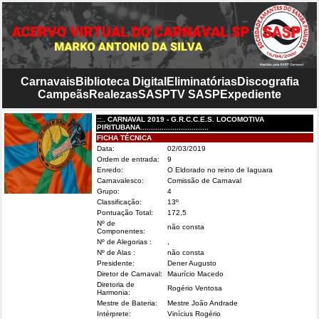
Carnavais
Biblioteca Digital
Eliminatórias
Discografia
Campeãs
Realezas
SASP
TV SASP
Expediente
::.. CARNAVAL 2019 - G.R.C.C.E.S. LOCOMOTIVA
PIRITUBANA................................
FICHA TÉCNICA
Data:
02/03/2019
Ordem de entrada:
9
Enredo:
O Eldorado no reino de Iaguara
Carnavalesco:
Comissão de Carnaval
Grupo:
4
Classificação:
13º
Pontuação Total:
172,5
Nº de
não consta
Componentes:
Nº de Alegorias :
,
Nº de Alas :
não consta
Presidente:
Dener Augusto
Diretor de Carnaval:
Maurício Macedo
Diretoria de
Rogério Ventosa
Harmonia:
Mestre de Bateria:
Mestre João Andrade
Intérprete:
Vinícius Rogério