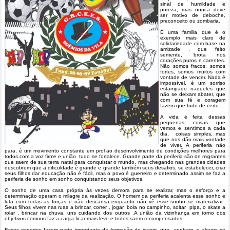
sinal de humildade e
pureza, mas nunca deve
ser motivo de deboche,
preconceito ou zombaria.
É uma familia que é o
exemplo mais claro de
solidariedade com base na
amizade , que feito
semente, brota nos
corações puros e carentes.
Não somos fracos, somos
fortes, somos muitos com
vontade de vencer. Nada é
impossível, é um sorriso
estampado naqueles que
não se deixam abater, que
com sua fé e coragem
fazem que tudo de certo.
A vida é feita dessas
pequenas coisas que
vemos e sentimos a cada
dia, coisas simples, mas
que nos dão mais vontade
de viver. A periferia não
para, é um movimento constante em prol ao desenvolvimento de condições melhores para
todos.com a voz firme e união tudo se fortalece. Grande parte da periferia são de migrantes
que saem de sua terra natal para conquistar o mundo, mas chegando nas grandes cidades
descobrem que a dificuldade é grande e grande também seus desafios, se estabelecer, criar
seus filhos dar educação não é fácil, mas o povo é guerreiro e determinado assim se faz a
periferia de sonho em sonho conquistando seus objetivos.
O sonho de uma casa própria às vezes demora para se realizar, mas o esforço e a
determinação operam o milagre da realização. O homem da periferia acalenta esse sonho e
luta com todas as forças e não descansa enquanto não vê esse sonho se materializar.
Seus filhos vivem nas ruas a brincar, correr , jogar bola no campinho, soltar pipa, o skate a
rolar , brincar na chuva, uns cuidando dos outros .A união da vizinhança em torno dos
objetivos comuns faz a carga ficar mais leve e todos saem recompensados.
Esses esportes fazem parte importante da formação do jovem, que sonham, e alguns se