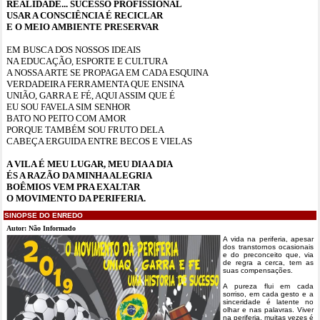
REALIDADE... SUCESSO PROFISSIONAL
USAR A CONSCIÊNCIA É RECICLAR
E O MEIO AMBIENTE PRESERVAR
EM BUSCA DOS NOSSOS IDEAIS
NA EDUCAÇÃO, ESPORTE E CULTURA
A NOSSA ARTE SE PROPAGA EM CADA ESQUINA
VERDADEIRA FERRAMENTA QUE ENSINA
UNIÃO, GARRA E FÉ, AQUI ASSIM QUE É
EU SOU FAVELA SIM SENHOR
BATO NO PEITO COM AMOR
PORQUE TAMBÉM SOU FRUTO DELA
CABEÇA ERGUIDA ENTRE BECOS E VIELAS
A VILA É MEU LUGAR, MEU DIA A DIA
ÉS A RAZÃO DA MINHA ALEGRIA
BOÊMIOS VEM PRA EXALTAR
O MOVIMENTO DA PERIFERIA.
SINOPSE DO ENREDO
Autor: Não Informado
A vida na periferia, apesar
dos transtornos ocasionais
e do preconceito que, via
de regra a cerca, tem as
suas compensações.
A pureza flui em cada
sorriso, em cada gesto e a
sinceridade é latente no
olhar e nas palavras. Viver
na periferia, muitas vezes é