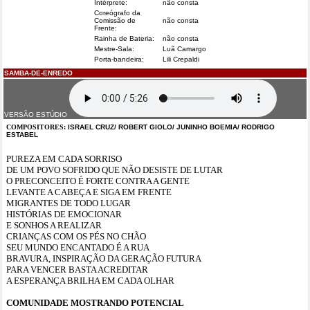
Intérprete:
não consta
Coreógrafo da
Comissão de
não consta
Frente:
Rainha de Bateria:
não consta
Mestre-Sala:
Luã Camargo
Porta-bandeira:
Lili Crepaldi
SAMBA-DE-ENREDO
VERSÃO ESTÚDIO
COMPOSITORES:
ISRAEL CRUZ/ ROBERT GIOLO/ JUNINHO BOEMIA/ RODRIGO
ESTABEL
PUREZA EM CADA SORRISO
DE UM POVO SOFRIDO QUE NÃO DESISTE DE LUTAR
O PRECONCEITO É FORTE CONTRA A GENTE
LEVANTE A CABEÇA E SIGA EM FRENTE
MIGRANTES DE TODO LUGAR
HISTÓRIAS DE EMOCIONAR
E SONHOS A REALIZAR
CRIANÇAS COM OS PÉS NO CHÃO
SEU MUNDO ENCANTADO É A RUA
BRAVURA, INSPIRAÇÃO DA GERAÇÃO FUTURA
PARA VENCER BASTA ACREDITAR
A ESPERANÇA BRILHA EM CADA OLHAR
COMUNIDADE MOSTRANDO POTENCIAL