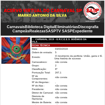
Carnavais
Biblioteca Digital
Eliminatórias
Discografia
Campeãs
Realezas
SASP
TV SASP
Expediente
::.. CARNAVAL 2019 - G.R.C.E.E.S. BOÊMIOS DA
VILA................................
FICHA TÉCNICA
Data:
03/03/2019
Ordem de entrada:
5
O movimento da periferia: União, garra e fé.
Enredo:
Uma história de sucesso
Carnavalesco:
não consta
Grupo:
2
Classificação:
6º
Pontuação Total:
267,1
Nº de
não consta
Componentes:
Nº de Alegorias :
,
Nº de Alas :
não consta
Presidente:
não consta
Diretor de Carnaval:
não consta
Diretoria de
não consta
Harmonia:
Mestre de Bateria:
não consta