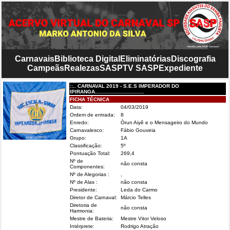
Carnavais
Biblioteca Digital
Eliminatórias
Discografia
Campeãs
Realezas
SASP
TV SASP
Expediente
::.. CARNAVAL 2019 - S.E.S IMPERADOR DO
IPIRANGA................................
FICHA TÉCNICA
Data:
04/03/2019
Ordem de entrada:
8
Enredo:
Òrun Aiyê e o Mensageiro do Mundo
Carnavalesco:
Fábio Gouveia
Grupo:
1A
Classificação:
5º
Pontuação Total:
269,4
Nº de
não consta
Componentes:
Nº de Alegorias :
,
Nº de Alas :
não consta
Presidente:
Leda do Carmo
Diretor de Carnaval:
Márcio Telles
Diretoria de
não consta
Harmonia:
Mestre de Bateria:
Mestre Vitor Veloso
Intérprete:
Rodrigo Atração