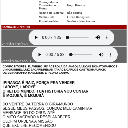
Coreógrafo da
Comissão de
Hugo Passos
Frente:
Rainha de Bateria:
não consta
Mestre-Sala:
Lucas Rodrigues
Porta-bandeira:
Verônica Nascimento
SAMBA-DE-ENREDO
VERSÃO ESTÚDIO
VERSÃO DA ESCOLA
COMPOSITORES:
FLAVINHO JR/ ACEROLA DA ANGOLA/LUCAS DONATO/MARCOS
VINÍCIUS/BIEL/LUIZ JACARÉ/RENAN TAKACS/CARLOS CASTRO/MAURÍCIO
OLIVEIRA/RAPHA MASLIONIS E PEDRO CARMO
IPIRANGA É RAIZ, FORÇA PRA VENCER
LAROYE, LAROYE
O REI DO MUNDO, TUA HISTÓRIA VOU CONTAR
Ê MOJUBÁ, Ê MOJUBÁ
DO VENTRE DA TERRA O GIRA-MUNDO
SEGUE MEUS PASSOS, CONDUZ MEU CAMINHAR
MENSAGEIRO DO ORUN-AYÊ
O MITO SAGRADO A RESPLANDECER
OLOFIM ORDENA A MISSÃO
QUE EXU LHE RECOMENDOU