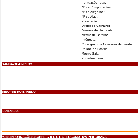
Pontuação Total:
Nº de Componentes:
Nº de Alegorias :
Nº de Alas :
Presidente:
Diretor de Carnaval:
Diretoria de Harmonia:
Mestre de Bateria:
Intérprete:
Coreógrafo da Comissão de Frente:
Rainha de Bateria:
Mestre-Sala:
Porta-bandeira:
SAMBA-DE-ENREDO
SINOPSE DO ENREDO
FANTASIAS
MAIS INFORMAÇÕES SOBRE G.R.C.C.E.S. LOCOMOTIVA PIRITUBANA