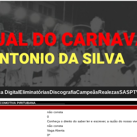
a Digital
Eliminatórias
Discografia
Campeãs
Realezas
SASP
T
TIVA PIRITUBANA................................
não consta
0
Conheça o direito do saber ler e escrever, a razão do nosso viv
não consta
Vaga Aberta
0º