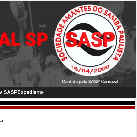
V SASP
Expediente
er!