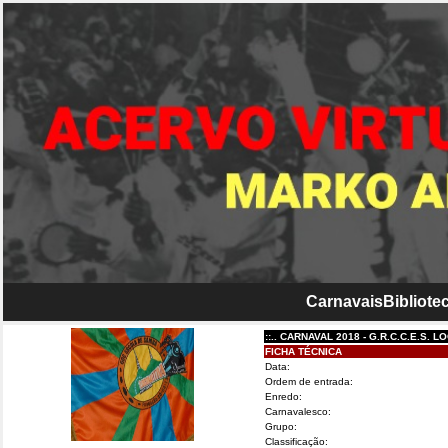
Carnavais
Bibliotec
::.. CARNAVAL 2018 - G.R.C.C.E.S. LOCOMO
FICHA TÉCNICA
Data:
Ordem de entrada:
Enredo:
Carnavalesco:
Grupo:
Classificação: