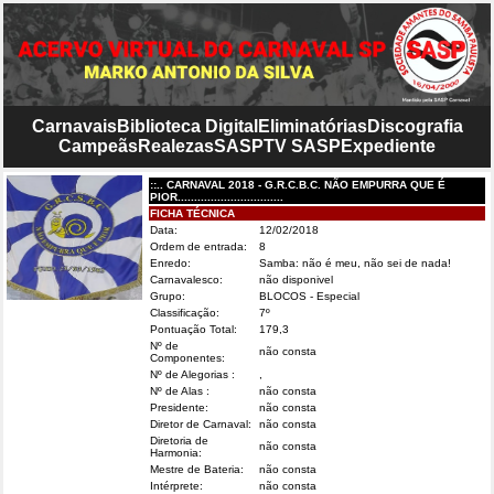
Carnavais
Biblioteca Digital
Eliminatórias
Discografia
Campeãs
Realezas
SASP
TV SASP
Expediente
::.. CARNAVAL 2018 - G.R.C.B.C. NÃO EMPURRA QUE É
PIOR................................
FICHA TÉCNICA
Data:
12/02/2018
Ordem de entrada:
8
Enredo:
Samba: não é meu, não sei de nada!
Carnavalesco:
não disponivel
Grupo:
BLOCOS - Especial
Classificação:
7º
Pontuação Total:
179,3
Nº de
não consta
Componentes:
Nº de Alegorias :
,
Nº de Alas :
não consta
Presidente:
não consta
Diretor de Carnaval:
não consta
Diretoria de
não consta
Harmonia:
Mestre de Bateria:
não consta
Intérprete:
não consta