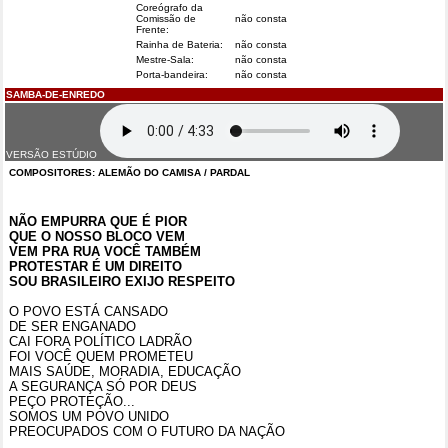
Coreógrafo da
Comissão de
não consta
Frente:
Rainha de Bateria:
não consta
Mestre-Sala:
não consta
Porta-bandeira:
não consta
SAMBA-DE-ENREDO
VERSÃO ESTÚDIO
COMPOSITORES: ALEMÃO DO CAMISA / PARDAL
NÃO EMPURRA QUE É PIOR
QUE O NOSSO BLOCO VEM
VEM 
PRA
 RUA VOCÊ TAMBÉM
PROTESTAR É UM DIREITO
SOU BRASILEIRO EXIJO RESPEITO
O POVO ESTÁ CANSADO
DE SER ENGANADO
CAI FORA POLÍTICO LADRÃO
FOI VOCÊ QUEM PROMETEU
MAIS SAÚDE, MORADIA, EDUCAÇÃO
A SEGURANÇA SÓ POR DEUS
PEÇO PROTEÇÃO...
SOMOS UM POVO UNIDO
PREOCUPADOS COM O FUTURO DA NAÇÃO