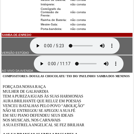
Intérprete:
não consta
Coreógrafo da
Comissão de
não consta
Frente:
Rainha de Bateria:
não consta
Mestre-Sala:
não consta
Porta-bandeira:
não consta
SAMBA-DE-ENREDO
VERSÃO ESTÚDIO
AO VIVO DA AVENIDA
COMPOSITORES: DOUGLAS CHOCOLATE/ TIO DO/ PAULINHO/ SAMBA DOS MENINOS
FORÇA DA NOSSA RAÇA
MULHER DE GALHARDIA
TEM A PUREZA IGUAIS ÀS SUAS HARMONIAS
AURA BRILHANTE QUE RELUZ EM POESIAS
VENCEU BATALHAS PELO POVO “ABOLIÇÃO”
NÃO SE ENTREGOU SE APEGOU A SUA FÉ
EM SEU PIANO DEFENDEU SEUS IDEAIS
NOS MUSICAIS, NOS CARNAVAIS
A SUA ESTRELA ANGELICAL SE FEZ BRILHAR