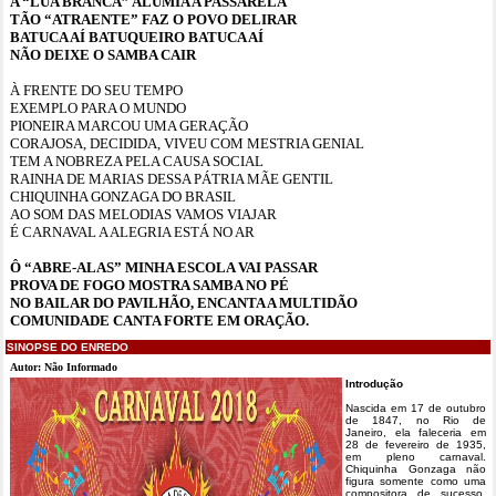
A “LUA BRANCA” ALUMIA A PASSARELA
TÃO “ATRAENTE” FAZ O POVO DELIRAR
BATUCA AÍ BATUQUEIRO BATUCA AÍ
NÃO DEIXE O SAMBA CAIR
À FRENTE DO SEU TEMPO
EXEMPLO PARA O MUNDO
PIONEIRA MARCOU UMA GERAÇÃO
CORAJOSA, DECIDIDA, VIVEU COM MESTRIA GENIAL
TEM A NOBREZA PELA CAUSA SOCIAL
RAINHA DE MARIAS DESSA PÁTRIA MÃE GENTIL
CHIQUINHA GONZAGA DO BRASIL
AO SOM DAS MELODIAS VAMOS VIAJAR
É CARNAVAL A ALEGRIA ESTÁ NO AR
Ô “ABRE-ALAS” MINHA ESCOLA VAI PASSAR
PROVA DE FOGO MOSTRA SAMBA NO PÉ
NO BAILAR DO PAVILHÃO, ENCANTA A MULTIDÃO
COMUNIDADE CANTA FORTE EM ORAÇÃO.
SINOPSE DO ENREDO
Autor: Não Informado
Introdução
Nascida em 17 de outubro
de 1847, no Rio de
Janeiro, ela faleceria em
28 de fevereiro de 1935,
em pleno carnaval.
Chiquinha Gonzaga não
figura somente como uma
compositora de sucesso,