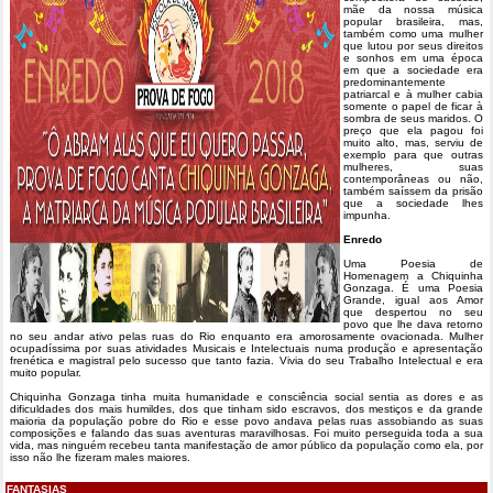
mãe da nossa música
popular brasileira, mas,
também como uma mulher
que lutou por seus direitos
e sonhos em uma época
em que a sociedade era
predominantemente
patriarcal e à mulher cabia
somente o papel de ficar à
sombra de seus maridos. O
preço que ela pagou foi
muito alto, mas, serviu de
exemplo para que outras
mulheres, suas
contemporâneas ou não,
também saíssem da prisão
que a sociedade lhes
impunha.
Enredo
Uma Poesia de
Homenagem a Chiquinha
Gonzaga. É uma Poesia
Grande, igual aos Amor
que despertou no seu
povo que lhe dava retorno
no seu andar ativo pelas ruas do Rio enquanto era amorosamente ovacionada. Mulher
ocupadíssima por suas atividades Musicais e Intelectuais numa produção e apresentação
frenética e magistral pelo sucesso que tanto fazia. Vivia do seu Trabalho Intelectual e era
muito popular.
Chiquinha Gonzaga tinha muita humanidade e consciência social sentia as dores e as
dificuldades dos mais humildes, dos que tinham sido escravos, dos mestiços e da grande
maioria da população pobre do Rio e esse povo andava pelas ruas assobiando as suas
composições e falando das suas aventuras maravilhosas. Foi muito perseguida toda a sua
vida, mas ninguém recebeu tanta manifestação de amor público da população como ela, por
isso não lhe fizeram males maiores.
FANTASIAS