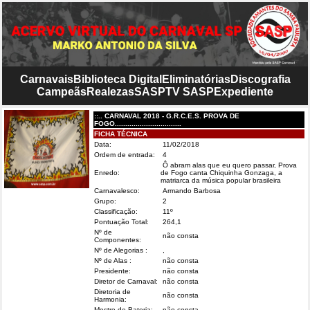
Carnavais
Biblioteca Digital
Eliminatórias
Discografia
Campeãs
Realezas
SASP
TV SASP
Expediente
::.. CARNAVAL 2018 - G.R.C.E.S. PROVA DE
FOGO................................
FICHA TÉCNICA
Data:
11/02/2018
Ordem de entrada:
4
Ô abram alas que eu quero passar, Prova
Enredo:
de Fogo canta Chiquinha Gonzaga, a
matriarca da música popular brasileira
Carnavalesco:
Armando Barbosa
Grupo:
2
Classificação:
11º
Pontuação Total:
264,1
Nº de
não consta
Componentes:
Nº de Alegorias :
,
Nº de Alas :
não consta
Presidente:
não consta
Diretor de Carnaval:
não consta
Diretoria de
não consta
Harmonia:
Mestre de Bateria:
não consta