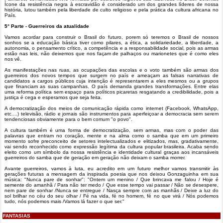
Ícone da resistência negra à escravidão é considerado um dos grandes líderes de nossa
história, lutou também pela liberdade de culto religioso e pela prática da cultura africana no
País.
5° Parte - Guerreiros da atualidade
Vamos acordar para construir o Brasil do futuro, porem só teremos o Brasil de nossos
sonhos se a educação básica tiver como pilares, a ética, a solidariedade, a liberdade, a
autonomia, o pensamento crítico, a competência e a responsabilidade social, pois as armas
estão nas leis, não deixemos que nos façam de palhaços ou marionetes que é como eles
nos vê.
As manifestações nas ruas, as ocupações das escolas e o voto também são armas dos
guerreiros dos novos tempos que surgem no país e ameaçam as falsas narrativas de
candidatos a cargos públicos cuja intenção é representarem a eles mesmos ou a grupos
que financiam as suas campanhas. O país demanda grandes transformações. Entre elas
uma reforma política sem espaço para políticos picaretas resgatando a credibilidade, pois a
justiça é cega e esperamos que seja feita.
A democratização dos meios de comunicação rápida como internet (Facebook, WhatsApp,
etc....) televisão, rádio e jornais são instrumentos para aperfeiçoar a democracia sem serem
tendenciosas obviamente para o bem comum "o povo".
A cultura também é uma forma de democratização, sem armas, mas com o poder das
palavras que entram no coração, mente e na alma como o samba que em um primeiro
momento sofre preconceito de setores intelectualizados e elitizados, mas, gradativamente,
vai sendo reconhecido como expressão legítima da cultura popular brasileira. Acaba sendo
eleito como um símbolo da nossa resistência e identidade cultural graças aos incansáveis
guerreiros do samba que de geração em geração não deixam o samba morrer.
Avante guerreiros, vamos à luta, eu acredito em um futuro melhor vamos transmitir às
gerações futuras a mensagem da inspirada poesia que nos deixou Gonzaguinha em sua
música: "Nunca pare de sonhar": "Ontem um menino / Que brincava me falou / Hoje é
semente do amanhã / Para não ter medo / Que esse tempo vai passar / Não se desespere,
nem pare de sonhar /Nunca se entregue / Nasça sempre com as manhãs / Deixe a luz do
sol brilhar no céu do seu olhar / Fé na vida, fé no homem, fé no que virá / Nós podemos
tudo, nós podemos mais /Vamos lá fazer o que ser."
FANTASIAS