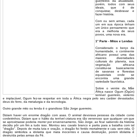
guerreiros da atualidade,
porém, todos com seus
ideais, que é de
conquistar, desbravar e
fazer história.
Com ou sem armas, cada
um em sua época tinham
um único pensamento que
era a melhoria de seus
povos, uma nova era.
1° Parte - Mitos e Lendas
Considerado o berço da
humanidade, o continente
africano possui uma das
maiores diversidades
culturais do planeta, sua
vegetação africana
constitui-se basicamente
de savanas e florestas
equatoriais onde se
encontra uma grande
variedade faunística.
Sobre o ventre da Mãe
África nasce Ogum (Ògún)
temível guerreiro, violento
e implacável, Ogum fez-se respeitar em toda a África negra pelo seu caráter devastador,
deus do ferro, da metalurgia e da tecnologia.
Outro grande mito ou lenda é o grandioso São Jorge guerreiro.
Diziam haver um enorme dragão com asas. O animal devorava pessoas da cidade como
cordeirinhos. Diziam que o hálito da terrível criatura era tão venenoso que qualquer um que
se aproximasse poderia morrer por envenenamento, São Jorge, ao ficar sabendo da história
decidiu pôr um fim a tudo isso. Montou seu cavalo branco e partiu para a batalha com tal
"dragão". Depois de muita luta e oração, o dragão foi ferido mortalmente e caiu sem vida. O
dragão simboliza a idolatria que mata inocentes e causa destruição, porem idolatria é
destruída pelas armas da Fé.