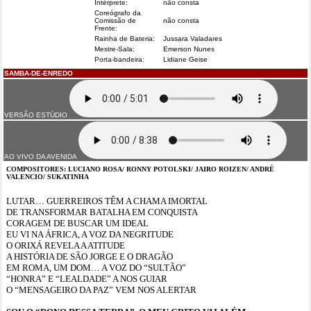
Intérprete:
não consta
Coreógrafo da
Comissão de
não consta
Frente:
Rainha de Bateria:
Jussara Valadares
Mestre-Sala:
Emerson Nunes
Porta-bandeira:
Lidiane Geise
SAMBA-DE-ENREDO
VERSÃO ESTÚDIO
AO VIVO DA AVENIDA
COMPOSITORES: LUCIANO ROSA/ RONNY POTOLSKI/ JAIRO ROIZEN/ ANDRÉ
VALENCIO/ SUKATINHA
LUTAR… GUERREIROS TÊM A CHAMA IMORTAL
DE TRANSFORMAR BATALHA EM CONQUISTA
CORAGEM DE BUSCAR UM IDEAL
EU VI NA ÁFRICA, A VOZ DA NEGRITUDE
O ORIXÁ REVELA A ATITUDE
A HISTÓRIA DE SÃO JORGE E O DRAGÃO
EM ROMA, UM DOM… A VOZ DO “SULTÃO”
“HONRA” E “LEALDADE” A NOS GUIAR
O “MENSAGEIRO DA PAZ” VEM NOS ALERTAR