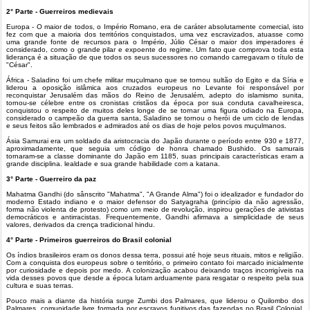
2° Parte - Guerreiros medievais
Europa - O maior de todos, o Império Romano, era de caráter absolutamente comercial, isto
fez com que a maioria dos territórios conquistados, uma vez escravizados, atuasse como
uma grande fonte de recursos para o Império, Júlio César o maior dos imperadores é
considerado, como o grande pilar e expoente do regime. Um fato que comprova toda esta
liderança é a situação de que todos os seus sucessores no comando carregavam o título de
"César".
África - Saladino foi um chefe militar muçulmano que se tornou sultão do Egito e da Síria e
liderou a oposição islâmica aos cruzados europeus no Levante foi responsável por
reconquistar Jerusalém das mãos do Reino de Jerusalém, adepto do islamismo sunita,
tornou-se célebre entre os cronistas cristãos da época por sua conduta cavalheiresca,
conquistou o respeito de muitos deles longe de se tornar uma figura odiado na Europa,
considerado o campeão da guerra santa, Saladino se tornou o herói de um ciclo de lendas
e seus feitos são lembrados e admirados até os dias de hoje pelos povos muçulmanos.
Ásia Samurai era um soldado da aristocracia do Japão durante o período entre 930 e 1877,
aproximadamente, que seguia um código de honra chamado Bushido. Os samurais
tornaram-se a classe dominante do Japão em 1185, suas principais características eram a
grande disciplina. lealdade e sua grande habilidade com a katana.
3° Parte - Guerreiro da paz
Mahatma Gandhi (do sânscrito "Mahatma", "A Grande Alma") foi o idealizador e fundador do
moderno Estado indiano e o maior defensor do Satyagraha (princípio da não agressão,
forma não violenta de protesto) como um meio de revolução, inspirou gerações de ativistas
democráticos e antirracistas. Frequentemente, Gandhi afirmava a simplicidade de seus
valores, derivados da crença tradicional hindu.
4° Parte - Primeiros guerreiros do Brasil colonial
Os índios brasileiros eram os donos dessa terra, possui até hoje seus rituais, mitos e religião.
Com a conquista dos europeus sobre o território, o primeiro contato foi marcado inicialmente
por curiosidade e depois por medo. A colonização acabou deixando traços incorrigíveis na
vida desses povos que desde a época lutam arduamente para resgatar o respeito pela sua
cultura e suas terras.
Pouco mais a diante da história surge Zumbi dos Palmares, que liderou o Quilombo dos
Palmares, comunidade livre formada por escravos fugitivos das fazendas no Brasil Colonial,