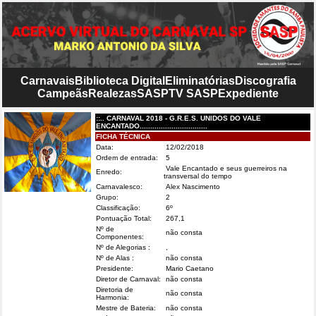
Carnavais
Biblioteca Digital
Eliminatórias
Discografia
Campeãs
Realezas
SASP
TV SASP
Expediente
::.. CARNAVAL 2018 - G.R.E.S. UNIDOS DO VALE
ENCANTADO................................
FICHA TÉCNICA
Data:
12/02/2018
Ordem de entrada:
5
Vale Encantado e seus guerreiros na
Enredo:
transversal do tempo
Carnavalesco:
Alex Nascimento
Grupo:
2
Classificação:
6º
Pontuação Total:
267,1
Nº de
não consta
Componentes:
Nº de Alegorias :
,
Nº de Alas :
não consta
Presidente:
Mario Caetano
Diretor de Carnaval:
não consta
Diretoria de
não consta
Harmonia:
Mestre de Bateria:
não consta