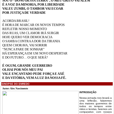
SOU O “DONO DESSA TERRA”, O MEU GRITO VAI ALÉM
É A VOZ DA MINORIA, POR LIBERDADE
VALEU ZUMBI, O TAMBOR VAI ECOAR
POR JUSTIÇA DE VERDADE
ACORDA BRASIL!
É HORA DE MARCAR OS NOVOS TEMPOS
REFLETIR NOSSO MOMENTO
DAS RUAS, UM CLAMOR IRÁ SURGIR
HOJE QUERO VER DEMOCRACIA
O SAMBA CONTRA A DOR DA TIRANIA
QUEM CHORAVA, VAI SORRIR
“NUNCA PARE DE SONHAR”
HÁ ESPERANÇA EM UM NOVO DESPERTAR
E DO FUTURO… O QUE SERÁ?
É OGUM, GRANDE GUERREIRO
OLHAI POR NÓS MEU PAI
VALE ENCANTADO PEDE FORÇA E AXÉ
E DA VITÓRIA, VEM A LUZ DA NOSSA FÉ.
SINOPSE DO ENREDO
Autor: Alex Nascimento
INTRODUÇÃO
Nossa jornada nos levará a
uma reflexão, falaremos
dos maiores guerreiros de
todos os tempos entre
mitos e lendas, faremos um
comparativo com nossos