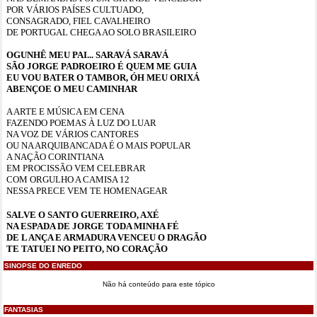
POR VÁRIOS PAÍSES CULTUADO,
CONSAGRADO, FIEL CAVALHEIRO
DE PORTUGAL CHEGA AO SOLO BRASILEIRO
OGUNHÊ MEU PAI... SARAVÁ SARAVÁ
SÃO JORGE PADROEIRO É QUEM ME GUIA
EU VOU BATER O TAMBOR, ÓH MEU ORIXÁ
ABENÇOE O MEU CAMINHAR
A ARTE E MÚSICA EM CENA
FAZENDO POEMAS À LUZ DO LUAR
NA VOZ DE VÁRIOS CANTORES
OU NA ARQUIBANCADA É O MAIS POPULAR
A NAÇÃO CORINTIANA
EM PROCISSÃO VEM CELEBRAR
COM ORGULHO A CAMISA 12
NESSA PRECE VEM TE HOMENAGEAR
SALVE O SANTO GUERREIRO, AXÉ
NA ESPADA DE JORGE TODA MINHA FÉ
DE L ANÇA E ARMADURA VENCEU O DRAGÃO
TE TATUEI NO PEITO, NO CORAÇÃO
SINOPSE DO ENREDO
Não há conteúdo para este tópico
FANTASIAS