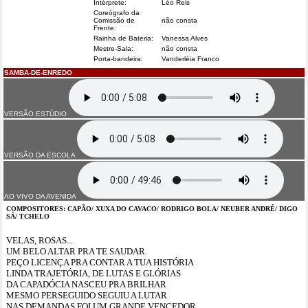
Intérprete:
Léo Reis
Coreógrafo da
Comissão de
não consta
Frente:
Rainha de Bateria:
Vanessa Alves
Mestre-Sala:
não consta
Porta-bandeira:
Vanderléia Franco
SAMBA-DE-ENREDO
VERSÃO ESTÚDIO
VERSÃO DA ESCOLA
AO VIVO DA AVENIDA
COMPOSITORES: CAPÃO/ XUXA DO CAVACO/ RODRIGO BOLA/ NEUBER ANDRÉ/ DIGO
SÁ/ TCHELO
VELAS, ROSAS...
UM BELO ALTAR PRA TE SAUDAR
PEÇO LICENÇA PRA CONTAR A TUA HISTÓRIA
LINDA TRAJETÓRIA, DE LUTAS E GLÓRIAS
DA CAPADÓCIA NASCEU PRA BRILHAR
MESMO PERSEGUIDO SEGUIU A LUTAR
NAS DEMANDAS FOI UM GRANDE VENCEDOR