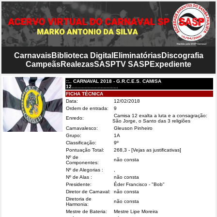
Carnavais
Biblioteca Digital
Eliminatórias
Discografia
Campeãs
Realezas
SASP
TV SASP
Expediente
::.. CARNAVAL 2018 - G.R.C.E.S. CAMISA
12................................
FICHA TÉCNICA
Data:
12/02/2018
Ordem de entrada:
9
Camisa 12 exalta a luta e a consagração:
Enredo:
São Jorge, o Santo das 3 religiões
Carnavalesco:
Gleuson Pinheiro
Grupo:
1A
Classificação:
9º
Pontuação Total:
268,3
- [Vejas as justificativas]
Nº de
não consta
Componentes:
Nº de Alegorias :
,
Nº de Alas :
não consta
Presidente:
Éder Francisco - "Bob"
Diretor de Carnaval:
não consta
Diretoria de
não consta
Harmonia:
Mestre de Bateria:
Mestre Lipe Moreira