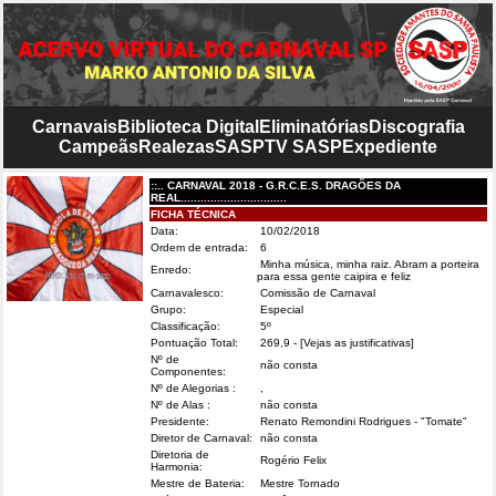
Carnavais
Biblioteca Digital
Eliminatórias
Discografia
Campeãs
Realezas
SASP
TV SASP
Expediente
::.. CARNAVAL 2018 - G.R.C.E.S. DRAGÕES DA
REAL................................
FICHA TÉCNICA
Data:
10/02/2018
Ordem de entrada:
6
Minha música, minha raiz. Abram a porteira
Enredo:
para essa gente caipira e feliz
Carnavalesco:
Comissão de Carnaval
Grupo:
Especial
Classificação:
5º
Pontuação Total:
269,9
- [Vejas as justificativas]
Nº de
não consta
Componentes:
Nº de Alegorias :
,
Nº de Alas :
não consta
Presidente:
Renato Remondini Rodrigues - "Tomate"
Diretor de Carnaval:
não consta
Diretoria de
Rogério Felix
Harmonia:
Mestre de Bateria:
Mestre Tornado