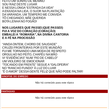
FEITO UM SONHO DE MENINO
SOU RAIZ DESTE LUGAR
E NESSA LONGA “ESTRADA DA VIDA”
A ENXADA NA LIDA, O SUOR NA PLANTAÇÃO
DA VARANDA, UM TEMPERO ME CONVIDA
TÔ CHEGANDO, MÃE QUERIDA
BOTA LENHA NO FOGÃO!
NOS LUGARES QUE PASSEI (QUE PASSEI!)
FUI A VOZ DO CORAÇÃO (CORAÇÃO)
EMBALEI A “ROMARIA”, NA DIVINA CANTORIA
E A FÉ NA PROCISSÃO
“AINDA ONTEM, CHOREI DE SAUDADE”
CRUZEI FRONTEIRAS POR ESTE MUNDÃO
FUI ME TORNANDO UMA MODA DE RESPEITO
ORGULHO NO PEITO, CHAPÉU NA MÃO
VI “EVIDÊNCIAS” NUM “FIO DE CABELO”
UM VIOLEIRO SE EMOCIONAR
“TOCANDO EM FRENTE” SEGUE A “GALOPEIRA”
NO “RANCHO FUNDO” À LUZ DO LUAR
“É O AMOR” DESSA GENTE FELIZ QUE NÃO PODE FALTAR!
SINOPSE DO ENREDO
Não há conteúdo para este tópico
FANTASIAS
Não há conteúdo para este tópico