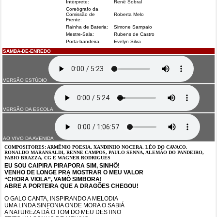
Intérprete:
Renê Sobral
Coreógrafo da
Comissão de
Roberta Melo
Frente:
Rainha de Bateria:
Simone Sampaio
Mestre-Sala:
Rubens de Castro
Porta-bandeira:
Evelyn Silva
SAMBA-DE-ENREDO
VERSÃO ESTÚDIO
VERSÃO DA ESCOLA
AO VIVO DA AVENIDA
COMPOSITORES: ARMÊNIO POESIA, XANDINHO NOCERA, LÉO DO CAVACO,
RONALDO MARANSALDI, RENNE CAMPOS, PAULO SENNA, ALEMÃO DO PANDEIRO,
FABIO BRAZZA, CG E WAGNER RODRIGUES
EU SOU CAIPIRA PIRAPORA SIM, SINHÔ!
VENHO DE LONGE PRA MOSTRAR O MEU VALOR
“CHORA VIOLA”, VAMÔ SIMBORA!
ABRE A PORTEIRA QUE A DRAGÕES CHEGOU!
O GALO CANTA, INSPIRANDO A MELODIA
UMA LINDA SINFONIA ONDE MORA O SABIÁ
A NATUREZA DÁ O TOM DO MEU DESTINO