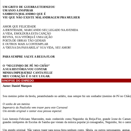
UM GRITO DE GUERRA ETERNIZOU
UM ANJO A INSPIRAR
SAMBISTA MALANDRO QUE É
VIU QUE NÃO EXISTE MALANDRAGEM PRA MULHER
AMOR QUE FELICIDADE
A IDENTIDADE, MARCANDO SEU LEGADO NA AVENIDA
A VIDA, EMOLDURA ESTA CANÇÃO
REVIVA, SUA VITÓRIA É UMA LIÇÃO
POETA DE OBRAS TÃO GENIAIS
E OUTROS MAIS A CONTEMPLAR
A “DEUSA DA PASSARELA” SUA VIDA, SEU AMOR!
PARA SEMPRE SALVE A BEIJA-FLOR
O “NEGUINHO DE PÉ NO CHÃO”
A SUA HISTÓRIA VOU CONTAR
MINHA IMPERATRIZ CANTA FELIZ
MEU CORAÇÃO É O SEU LUGAR.
SINOPSE DO ENREDO
Autor: Daniel Marques
Sou menino pobre da favela, perambulando no asfalto, mas sempre fui um sonhador (menino de Pé no Chão)
O sonho de um menino
Imperatriz da Paulicéia vem trazer para este Carnaval
Um enredo original e cantar essa pessoa especial.
Luiz Antonio Feliciano Marcondes, mais conhecido como Neguinho da Beija-Flor, grande ícone do Carnaval
grandes intérpretes de Escolas de Samba que vieram da música popular já consagrados, Neguinho, fez o caminh
Um enredo original. Não vamos trazer para nossa festa nenhum conto, fábula, ou outros personagens, apenas a