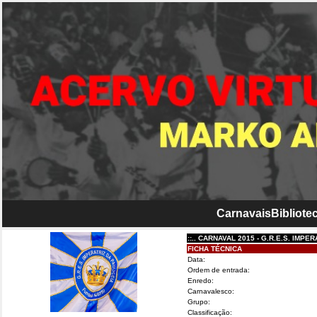
Carnavais
Bibliotec
::.. CARNAVAL 2015 - G.R.E.S. IMPERATRIZ 
FICHA TÉCNICA
Data:
Ordem de entrada:
Enredo:
Carnavalesco:
Grupo:
Classificação: