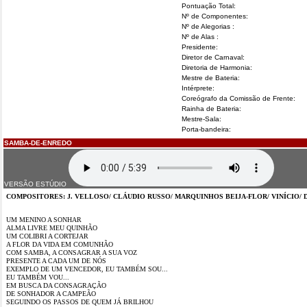
Pontuação Total:
Nº de Componentes:
Nº de Alegorias :
Nº de Alas :
Presidente:
Diretor de Carnaval:
Diretoria de Harmonia:
Mestre de Bateria:
Intérprete:
Coreógrafo da Comissão de Frente:
Rainha de Bateria:
Mestre-Sala:
Porta-bandeira:
SAMBA-DE-ENREDO
VERSÃO ESTÚDIO
COMPOSITORES: J. VELLOSO/ CLÁUDIO RUSSO/ MARQUINHOS BEIJA-FLOR/ VINÍCIO/
UM MENINO A SONHAR
ALMA LIVRE MEU QUINHÃO
UM COLIBRI A CORTEJAR
A FLOR DA VIDA EM COMUNHÃO
COM SAMBA, A CONSAGRAR A SUA VOZ
PRESENTE A CADA UM DE NÓS
EXEMPLO DE UM VENCEDOR, EU TAMBÉM SOU...
EU TAMBÉM VOU...
EM BUSCA DA CONSAGRAÇÃO
DE SONHADOR A CAMPEÃO
SEGUINDO OS PASSOS DE QUEM JÁ BRILHOU