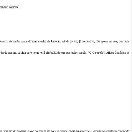
próprio carnaval.
concurso de samba cantando uma música de Jamelão. Ainda jovem, já despertava, não apenas na voz, que mais
ão desde sempre. A vida cujo nome está simbolizado em sua maior canção, "O Campeão". Aliado à música de
se, sem sombra de dúvidas, a voz do samba do país, o grande nome da apoteose. Homem de repertório conhecido