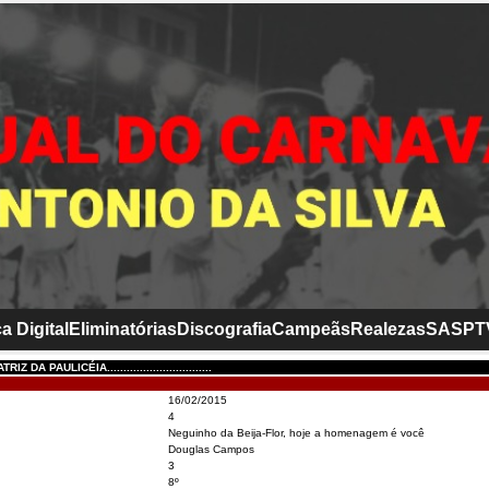
a Digital
Eliminatórias
Discografia
Campeãs
Realezas
SASP
T
DA PAULICÉIA................................
16/02/2015
4
Neguinho da Beija-Flor, hoje a homenagem é você
Douglas Campos
3
8º