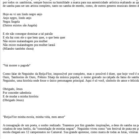
por todos os sambistas, sempre buscou na humildade a marca para sua autenticidade artística exaltando as
de samba para ser um artista completo, tanto no samba de enredo, como, de outros generos musicais dentro 
Hoje eu vi um lindo negro anjo
Anjo negro, lindo anjo
Negra Ângela
(Outros existos são Angela)
E ele não consegue dominar a tal paixão
E ela faz com ele o que bem quer, o que bem quer
Não existe malandragem pra mulher
Não existe malandragem pra mulher laraiá
(Mlandro também chora)
"Vai morrer o pagode"
Como falar de Neguinho da Beija-Flor, impossível por completo, mas o possível é dizer, que hoje você é 
Ouro, Tamborins de Ouro, Prêmio Sharp da música popular, o nome gravado na calçada da fama do samba c
Neguinho, uma história onde fosse o único personagem principal. Aqui é só você, símbolo do amor e felicida
Obrigado, Jesus
Por conceder sabedoria
E de mudar a minha história
(Obrigado Jesus)
"Beija-Flor minha escola, minha vida, meu amor"
A consagração de um poeta, o sonho realizado. Trazemos por fim grandes inspirações, a deus do samba na pas
criadora de seus heróis, da "constelação de estrelas negras". Neguinho viveu como "um festival de prata em p
escola chegará aos 12 campeonatos no Carnaval. Sua grande apoteose, como marca de todas as lutas, vitórias 