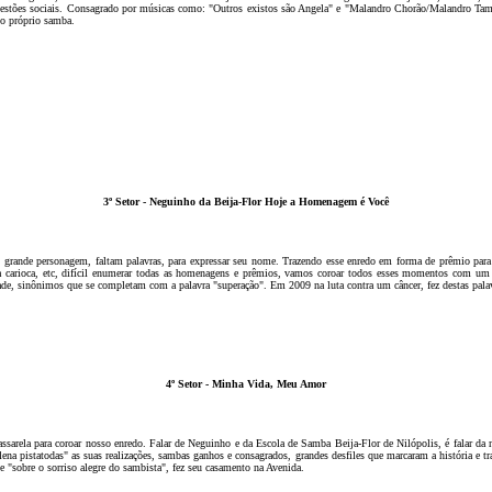
 questões sociais. Consagrado por músicas como: "Outros existos são Angela" e "Malandro Chorão/Malandro Tam
do próprio samba.
3
º Setor - Neguinho da Beija-Flor Hoje a Homenagem é Você
o grande personagem, faltam palavras, para expressar seu nome. Trazendo esse enredo em forma de prêmio par
arioca, etc, difícil enumerar todas as homenagens e prêmios, vamos coroar todos esses momentos com um gra
de, sinônimos que se completam com a palavra "superação". Em 2009 na luta contra um câncer, fez destas palav
4
º Setor - Minha Vida, Meu Amor
sarela para coroar nosso enredo. Falar de Neguinho e da Escola de Samba Beija-Flor de Nilópolis, é falar da 
lena pistatodas" as suas realizações, sambas ganhos e consagrados, grandes desfiles que marcaram a história e tr
e "sobre o sorriso alegre do sambista", fez seu casamento na Avenida.