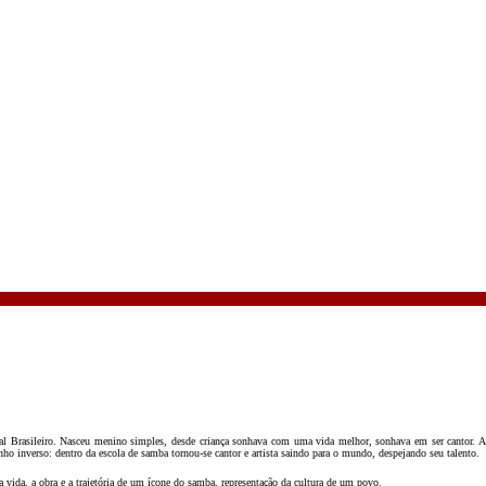
 Brasileiro. Nasceu menino simples, desde criança sonhava com uma vida melhor, sonhava em ser cantor. Ao
o inverso: dentro da escola de samba tornou-se cantor e artista saindo para o mundo, despejando seu talento.
 vida, a obra e a trajetória de um ícone do samba, representação da cultura de um povo.