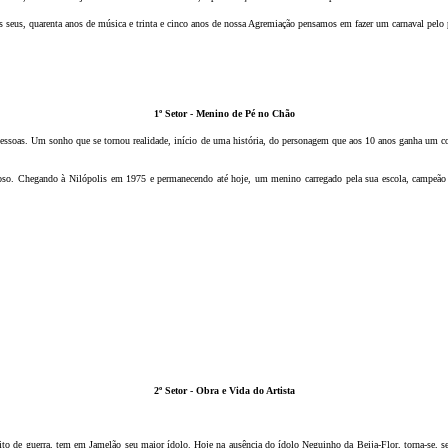
Nos seus, quarenta anos de música e trinta e cinco anos de nossa Agremiação pensamos em fazer um carnaval pelo 
1
º Setor - Menino de Pé no Chão
pessoas. Um sonho que se tornou realidade, início de uma história, do personagem que aos 10 anos ganha um 
orioso. Chegando à Nilópolis em 1975 e permanecendo até hoje, um menino carregado pela sua escola, campe
2
º Setor - Obra e Vida do Artista
 do grito de guerra, tem em Jamelão seu maior ídolo. Hoje na ausência do ídolo Neguinho da Beija-Flor, torna-