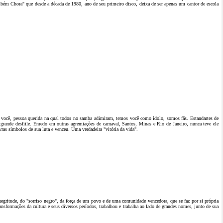
bém Chora" que desde a década de 1980, ano de seu primeiro disco, deixa de ser apenas um cantor de escola
a você, pessoa querida na qual todos no samba adimiram, temos você como ídolo, somos fãs. Estandartes de
nde desfiile. Enredo em outras agremiações de carnaval, Santos, Minas e Rio de Janeiro, nunca teve ele
ras símbolos de sua luta e venceu. Uma verdadeira "vitória da vida".
negritude, do "sorriso negro", da força de um povo e de uma comunidade vencedora, que se faz por si própria
ansformações da cultura e seus diversos períodos, trabalhou e trabalha ao lado de grandes nomes, junto de sua