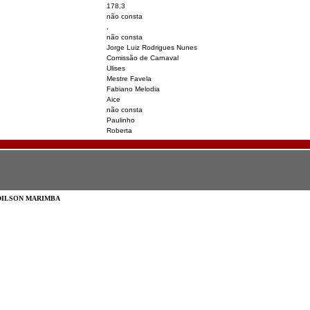
178,3
não consta
,
não consta
Jorge Luiz Rodrigues Nunes
Comissão de Carnaval
Ulises
Mestre Favela
Fabiano Melodia
Aice
não consta
Paulinho
Roberta
 DILSON MARIMBA