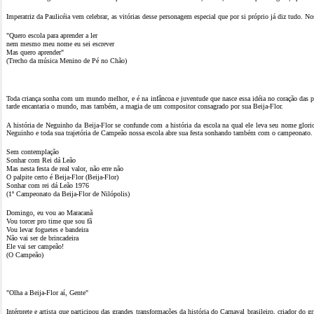
Imperatriz da Paulicéia vem celebrar, as vitórias desse personagem especial que por si próprio já diz tudo. 
"Quero escola para aprender a ler
nem mesmo meu nome eu sei escrever
Mas quero aprender"
(Trecho da música Menino de Pé no Chão)
Toda criança sonha com um mundo melhor, e é na infâncoa e juventude que nasce essa idéia no coração das 
tarde encantaria o mundo, mas também, a magia de um compositor consagrado por sua Beija-Flor.
A história de Neguinho da Beija-Flor se confunde com a história da escola na qual ele leva seu nome gl
Neguinho e toda sua trajetória de Campeão nossa escola abre sua festa sonhando também com o campeonato.
Sem contemplação
Sonhar com Rei dá Leão
Mas nesta festa de real valor, não erre não
O palpite certo é Beija-Flor (Beija-Flor)
Sonhar com rei dá Leão 1976
(1º Campeonato da Beija-Flor de Nilópolis)
Domingo, eu vou ao Maracanã
Vou torcer pro time que sou fã
Vou levar foguetes e bandeira
Não vai ser de brincadeira
Ele vai ser campeão!
(O Campeão)
"Olha a Beija-Flor aí, Gente"
Intérprete e artista que participou das grandes transformações da história do Carnaval brasileiro, criador