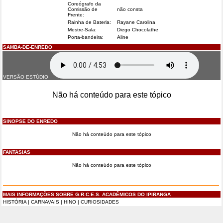
Coreógrafo da
Comissão de
não consta
Frente:
Rainha de Bateria:
Rayane Carolina
Mestre-Sala:
Diego Chocolathe
Porta-bandeira:
Aline
SAMBA-DE-ENREDO
VERSÃO ESTÚDIO
Não há conteúdo para este tópico
SINOPSE DO ENREDO
Não há conteúdo para este tópico
FANTASIAS
Não há conteúdo para este tópico
MAIS INFORMAÇÕES SOBRE G.R.C.E.S. ACADÊMICOS DO IPIRANGA
HISTÓRIA
|
CARNAVAIS
|
HINO
|
CURIOSIDADES