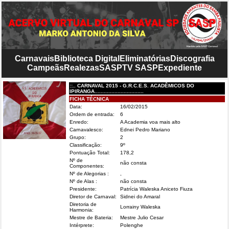
Carnavais
Biblioteca Digital
Eliminatórias
Discografia
Campeãs
Realezas
SASP
TV SASP
Expediente
::.. CARNAVAL 2015 - G.R.C.E.S. ACADÊMICOS DO
IPIRANGA................................
FICHA TÉCNICA
Data:
16/02/2015
Ordem de entrada:
6
Enredo:
A Academia voa mais alto
Carnavalesco:
Ednei Pedro Mariano
Grupo:
2
Classificação:
9º
Pontuação Total:
178,2
Nº de
não consta
Componentes:
Nº de Alegorias :
,
Nº de Alas :
não consta
Presidente:
Patrícia Waleska Aniceto Fiuza
Diretor de Carnaval:
Sidnei do Amaral
Diretoria de
Lorrainy Waleska
Harmonia:
Mestre de Bateria:
Mestre Julio Cesar
Intérprete:
Polenghe