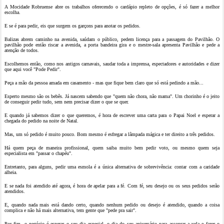
A Mocidade Robruense abre os trabalhos oferecendo o cardápio repleto de opções, é só fazer a melhor
escolha.
E se é para pedir, eis que surgem os garçons para anotar os pedidos.
Balizas abrem caminho na avenida, saúdam o público, pedem licença para a passagem do Pavilhão. O
pavilhão pode então riscar a avenida, a porta bandeira gira e o mestre-sala apresenta Pavilhão e pede a
atenção de todos.
Escolhemos então, como nos antigos carnavais, saudar toda a imprensa, espectadores e autoridades e dizer
que aqui você "Pode Pedir".
Peça a mão da pessoa amada em casamento - mas que fique bem claro que só está pedindo a mão...
Esperto mesmo são os bebês. Já nascem sabendo que "quem não chora, não mama". Um chorinho é o jeito
de conseguir pedir tudo, sem nem precisar dizer o que se quer.
E quando já sabemos dizer o que queremos, é hora de escrever uma carta para o Papai Noel e esperar a
chegada do pedido na noite de Natal.
Mas, um só pedido é muito pouco. Bom mesmo é esfregar a lâmpada mágica e ter direito a três pedidos.
Há quem peça de maneira profissional, quem saiba muito bem pedir voto, ou mesmo quem seja
especialista em "passar o chapéu".
Entretanto, para alguns, pedir uma esmola é a única alternativa de sobrevivência: contar com a caridade
alheia.
E se nada foi atendido até agora, é hora de apelar para a fé. Com fé, seu desejo ou os seus pedidos serão
atendidos.
E, quando nada mais está dando certo, quando nenhum pedido ou desejo é atendido, quando a coisa
complica e não há mais alternativa, tem gente que "pede pra sair".
Por fim, o negócio é esperar o seu dia especial, o dia do seu aniversário para assoprar a vela e fazer o