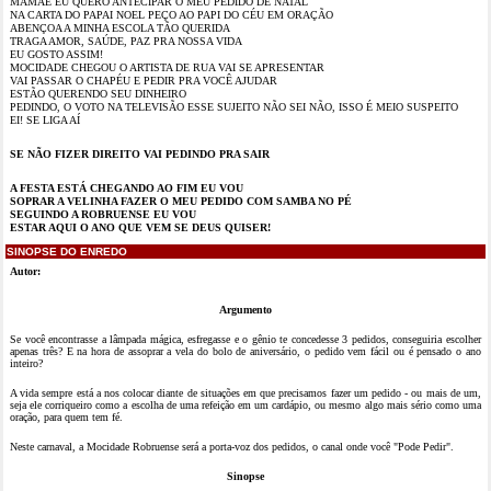
MAMÃE EU QUERO ANTECIPAR O MEU PEDIDO DE NATAL
NA CARTA DO PAPAI NOEL PEÇO AO PAPI DO CÉU EM ORAÇÃO
ABENÇOA A MINHA ESCOLA TÃO QUERIDA
TRAGA AMOR, SAÚDE, PAZ PRA NOSSA VIDA
EU GOSTO ASSIM!
MOCIDADE CHEGOU O ARTISTA DE RUA VAI SE APRESENTAR
VAI PASSAR O CHAPÉU E PEDIR PRA VOCÊ AJUDAR
ESTÃO QUERENDO SEU DINHEIRO
PEDINDO, O VOTO NA TELEVISÃO ESSE SUJEITO NÃO SEI NÃO, ISSO É MEIO SUSPEITO
EI! SE LIGA AÍ
SE NÃO FIZER DIREITO VAI PEDINDO PRA SAIR
A FESTA ESTÁ CHEGANDO AO FIM EU VOU
SOPRAR A VELINHA FAZER O MEU PEDIDO COM SAMBA NO PÉ
SEGUINDO A ROBRUENSE EU VOU
ESTAR AQUI O ANO QUE VEM SE DEUS QUISER!
SINOPSE DO ENREDO
Autor:
Argumento
Se você encontrasse a lâmpada mágica, esfregasse e o gênio te concedesse 3 pedidos, conseguiria escolher
apenas três? E na hora de assoprar a vela do bolo de aniversário, o pedido vem fácil ou é pensado o ano
inteiro?
A vida sempre está a nos colocar diante de situações em que precisamos fazer um pedido - ou mais de um,
seja ele corriqueiro como a escolha de uma refeição em um cardápio, ou mesmo algo mais sério como uma
oração, para quem tem fé.
Neste carnaval, a Mocidade Robruense será a porta-voz dos pedidos, o canal onde você "Pode Pedir".
Sinopse