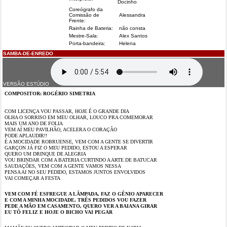
Docinho
Coreógrafo da
Comissão de
Alessandra
Frente:
Rainha de Bateria:
não consta
Mestre-Sala:
Alex Santos
Porta-bandeira:
Helena
SAMBA-DE-ENREDO
VERSÃO ESTÚDIO
COMPOSITOR: ROGÉRIO SIMETRIA
COM LICENÇA VOU PASSAR, HOJE É O GRANDE DIA
OLHA O SORRISO EM MEU OLHAR, LOUCO PRA COMEMORAR
MAIS UM ANO DE FOLIA
VEM AÍ MEU PAVILHÃO, ACELERA O CORAÇÃO
PODE APLAUDIR!!
É A MOCIDADE ROBRUENSE, VEM COM A GENTE SE DIVERTIR
GARÇON JÁ FIZ O MEU PEDIDO, ESTOU A ESPERAR
QUERO UM DRINQUE DE ALEGRIA
VOU BRINDAR COM A BATERIA CURTINDO A ARTE DE BATUCAR
SAUDAÇÕES, VEM COM A GENTE VAMOS NESSA
PENSA AI NO SEU PEDIDO, ESTAMOS JUNTOS ENVOLVIDOS
VAI COMEÇAR A FESTA
VEM COM FÉ ESFREGUE A LÂMPADA, FAZ O GÊNIO APARECER
E COM A MINHA MOCIDADE, TRÊS PEDIDOS VOU FAZER
PEDE A MÃO EM CASAMENTO, QUERO VER A BAIANA GIRAR
EU TÔ FELIZ E HOJE O BICHO VAI PEGAR