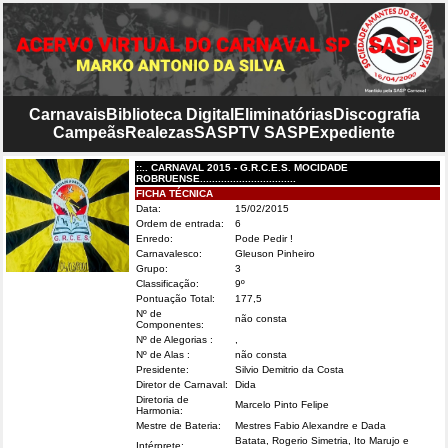
Carnavais
Biblioteca Digital
Eliminatórias
Discografia
Campeãs
Realezas
SASP
TV SASP
Expediente
::.. CARNAVAL 2015 - G.R.C.E.S. MOCIDADE
ROBRUENSE................................
FICHA TÉCNICA
Data:
15/02/2015
Ordem de entrada:
6
Enredo:
Pode Pedir !
Carnavalesco:
Gleuson Pinheiro
Grupo:
3
Classificação:
9º
Pontuação Total:
177,5
Nº de
não consta
Componentes:
Nº de Alegorias :
,
Nº de Alas :
não consta
Presidente:
Silvio Demitrio da Costa
Diretor de Carnaval:
Dida
Diretoria de
Marcelo Pinto Felipe
Harmonia:
Mestre de Bateria:
Mestres Fabio Alexandre e Dada
Batata, Rogerio Simetria, Ito Marujo e
Intérprete: