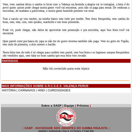
Vem, vem sambar deixa o samba te levar com o Valença na Avenida a alegria vai te contagiar, a feira é do
povo quem quiser pode chegar muita gente você vai encontrar, pois não se paga para entrar. De senhoras a
mocinhas, de madame a patricinhas, e muita gente humilde presente vai estar.
Traz a sacola qe vou encher, na minha banca tem tudo pra vender. Tem fruta fresquinha, tem samba do
bom, tem, tem, sim, tem quiabo, machiche e um bom pimentão.
Pode vir, pode chegar, não deixe de aproveitar tem promoção e pra mocinha, aqui boa fruta você vai
encontrar.
Quer pastel corre pra banca do japa se não for do gosto morena também não paga. Vem no grito do Tigrão,
tem tudo de primeira, a dois mereis o bacião.
Nesta feira tem de tudo é só chegar para conferir tem pastel, tem boa fruta e os legumes sempre fresquinhos
são vendidos aqui, sem falar no bom samba que essa feira veio invadir.
FANTASIAS
Não há conteúdo para este tópico
MAIS INFORMAÇÕES SOBRE G.R.C.S.E.S. VALENÇA PERUS
HISTÓRIA
|
CARNAVAIS
|
HINO
|
CURIOSIDADES
Sobre a SASP
|
Equipe
|
Prêmios
|
:: SASP - SOCIEDADE DOS AMANTES DO SAMBA PAULISTA ::
WWW.CARNAVALPAULISTANO.COM.BR