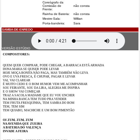
Coreógrafo da
Comissão de
não consta
Frente:
Rainha de Bateria:
não consta
Mestre-Sala:
Willian
Porta-bandeira:
Sara
SAMBA-DE-ENREDO
VERSÃO ESTÚDIO
COMPOSITORES:
QUEM QUER COMPRAR, PODE CHEGAR, A BARRACA ESTÁ ARMADA
DONA MARIA SE QUISER PODE LEVAR
HOJE MOÇA BONITA NÃO PAGA, MAS TAMBÉM NÃO LEVA
OVO E UVA FRESCA, É CHUPAR, PAGAR E LEVAR
VAI, VAI CLAREAR
É MUITO CEDO E O BOM HUMOR VEM ME ACOMPANHAR
SOU FEIRANTE, SOU DA LIRA, ALEGRIA ME INSPIRA
E O SHOW VAI COMEÇAR
TRAZ A SACOLA MADAME QUE EU VOU ENCHER
NA MINHA BANCA TEM TUDO PRA VENDER
TEM FRUTA FRESQUINHA, TEM SAMBA DO BOM
TEM, TEM SIM
TEM QUIABO, MACHICHE E UM BOM PIMENTÃO
OI ZUM, ZUM, ZUM
NA AVENIDA QUE ZUEIRA
A BATERIA DO VALENÇA
INVADE A FEIRA