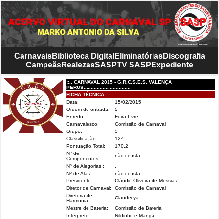
Carnavais
Biblioteca Digital
Eliminatórias
Discografia
Campeãs
Realezas
SASP
TV SASP
Expediente
::.. CARNAVAL 2015 - G.R.C.S.E.S. VALENÇA
PERUS................................
FICHA TÉCNICA
Data:
15/02/2015
Ordem de entrada:
5
Enredo:
Feira Livre
Carnavalesco:
Comissão de Carnaval
Grupo:
3
Classificação:
12º
Pontuação Total:
170,2
Nº de
não consta
Componentes:
Nº de Alegorias :
,
Nº de Alas :
não consta
Presidente:
Cláudio Oliveira de Messias
Diretor de Carnaval:
Comissão de Carnaval
Diretoria de
Claudecya
Harmonia:
Mestre de Bateria:
Comissão de Bateria
Intérprete:
Nildinho e Manga