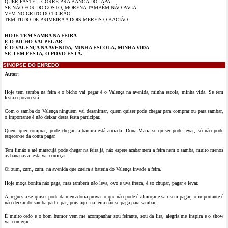
QUER PASTEL, CORRE PRA BANCA DO JAPA
SE NÃO FOR DO GOSTO, MORENA TAMBÉM NÃO PAGA
VEM NO GRITO DO TIGRÃO
TEM TUDO DE PRIMEIRA A DOIS MEREIS O BACIÃO
HOJE TEM SAMBA NA FEIRA
E O BICHO VAI PEGAR
É O VALENÇA NA AVENIDA, MINHA ESCOLA, MINHA VIDA
SE TEM FESTA, O POVO ESTÁ
.
SINOPSE DO ENREDO
Autor:
Hoje tem samba na feira e o bicho vai pegar é o Valença na avenida, minha escola, minha vida. Se tem
festa o povo está.
Com o samba do Valença ninguém vai desanimar, quem quiser pode chegar para comprar ou para sambar,
o importante é não deixar desta festa participar.
Quem quer comprar, pode chegar, a barraca está armada. Dona Maria se quiser pode levar, só não pode
esqecer-se da conta pagar.
Tem limão e até maracujá pode chegar na feira já, não espere acabar nem a feira nem o samba, muito menos
as bananas a festa vai começar.
Oi zum, zum, zum, na avenida que zueira a bateria do Valença invade a feira.
Hoje moça bonita não paga, mas também não leva, ovo e uva fresca, é só chupar, pagar e levar.
A freguesia se quiser pode da mercadoria provar o que não pode é almoçar e sair sem pagar, o importante é
não deixar do samba participar, pois aqui na feira não se paga para sambar.
É muito cedo e o bom humor vem me acompanhar sou feirante, sou da lira, alegria me inspira e o show
vai começar.