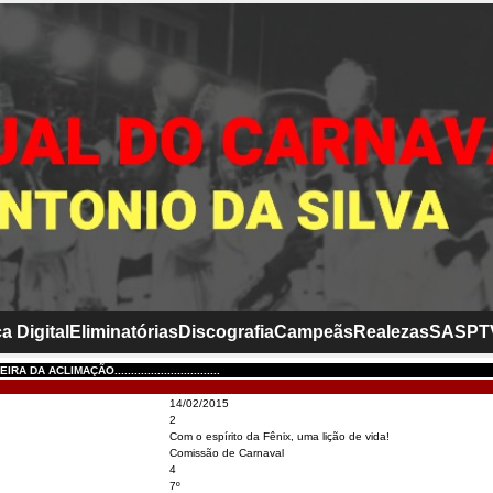
a Digital
Eliminatórias
Discografia
Campeãs
Realezas
SASP
T
 DA ACLIMAÇÃO................................
14/02/2015
2
Com o espírito da Fênix, uma lição de vida!
Comissão de Carnaval
4
7º