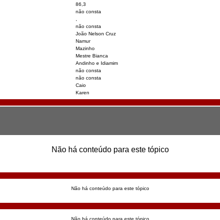
86,3
não consta
,
não consta
João Nelson Cruz
Namur
Mazinho
Mestre Bianca
Andinho e Idiamim
não consta
não consta
Caio
Karen
Não há conteúdo para este tópico
Não há conteúdo para este tópico
Não há conteúdo para este tópico