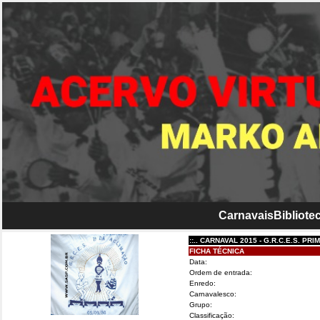
Carnavais
Bibliotec
::.. CARNAVAL 2015 - G.R.C.E.S. PRIMEIRA
FICHA TÉCNICA
Data:
Ordem de entrada:
Enredo:
Carnavalesco:
Grupo:
Classificação: