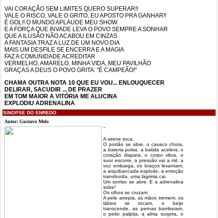
VAI CORAÇÃO SEM LIMITES QUERO SUPERAR!!
VALE O RISCO, VALE O GRITO, EU APOSTO PRA GANHAR!!
É GOL!! O MUNDO APLAUDE MEU SHOW
E A FORÇA QUE INVADE LEVA O POVO SEMPRE A SONHAR
QUE A ILUSÃO NÃO ACABOU EM CINZAS
A FANTASIA TRAZ A LUZ DE UM NOVO DIA
MAIS UM DESFILE SE ENCERRA E A MAGIA
FAZ A COMUNIDADE ACREDITAR
VERMELHO, AMARELO, MINHA VIDA, MEU PAVILHÃO
GRAÇAS A DEUS O POVO GRITA: "É CAMPEÃO!"
CHAMA OUTRA NOTA 10 QUE EU VOU... ENLOUQUECER
DELIRAR, SACUDIR ... DE PRAZER
EM TOM MAIOR A VITÓRIA ME ALUCINA
EXPLODIU ADRENALINA
SINOPSE DO ENREDO
Autor: Gustavo Melo
“
A sirene toca.
O portão se abre, o cavaco chora,
a bateria pulsa, a batida acelera, o
coração dispara, o corpo vibra, o
suor escorre, a pressão vai a mil, a
voz embarga, os braços levantam,
a arquibancada explode, a emoção
transborda, uma lágrima cai.
Um sorriso se abre. E a adrenalina
sobe!
Os olhos se cruzam.
A pele arrepia, as mãos tremem, os
lábios se tocam, o beijo
transcende, as pernas bambeiam,
o peito palpita, a alma suspira, o