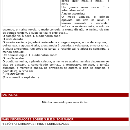
corpo quer mais…e mais… e
mais…
Um grande amor nasce. E a
adrenalina sobe!
A noite assombra.
O medo vagueia, o silêncio
apavora, um uivo se ouve, a
tensão aumenta, a escuridão
sufoca, a morte espreita, o vulto se
esconde, o mal se revela, o medo congela, a mente diz não, o instinto diz sim,
os dentes rangem, o susto se faz, o grito ecoa…
O coração vai à boca. E a adrenalina sobe!
O limite desafia.
O incerto excita, a jogada é arriscada, a coragem supera, a torcida empurra, o
gol vai sair, a aposta é alta, a estratégia é ousada, a veia salta, o motor ronca,
a altura amedronta, um corpo se lança, o recorde cai, o atleta se consagra, o
mundo aplaude.
Um herói se ergue. E a adrenalina sobe!
O desfile acaba.
O portão se fecha, a plateia celebra, a mente se acalma, as alas dispersam, os
dias se passam, a comunidade sonha… a expectativa renasce, a tensão
aumenta, o momento chega, os envelopes se abrem, o “dez” se anuncia, o
povo delira, a ficha cai…
É CAMPEÃO!!!!
(E a adrenalina explode…)
FANTASIAS
Não há conteúdo para este tópico
MAIS INFORMAÇÕES SOBRE G.R.E.S. TOM MAIOR
HISTÓRIA
|
CARNAVAIS
|
HINO
|
CURIOSIDADES