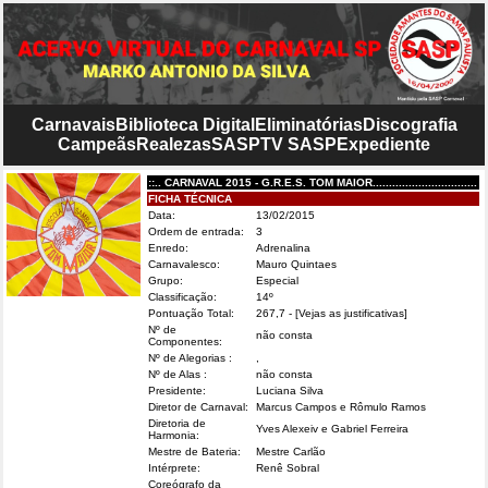
Carnavais
Biblioteca Digital
Eliminatórias
Discografia
Campeãs
Realezas
SASP
TV SASP
Expediente
::.. CARNAVAL 2015 - G.R.E.S. TOM MAIOR................................
FICHA TÉCNICA
Data:
13/02/2015
Ordem de entrada:
3
Enredo:
Adrenalina
Carnavalesco:
Mauro Quintaes
Grupo:
Especial
Classificação:
14º
Pontuação Total:
267,7
- [Vejas as justificativas]
Nº de
não consta
Componentes:
Nº de Alegorias :
,
Nº de Alas :
não consta
Presidente:
Luciana Silva
Diretor de Carnaval:
Marcus Campos e Rômulo Ramos
Diretoria de
Yves Alexeiv e Gabriel Ferreira
Harmonia:
Mestre de Bateria:
Mestre Carlão
Intérprete:
Renê Sobral
Coreógrafo da