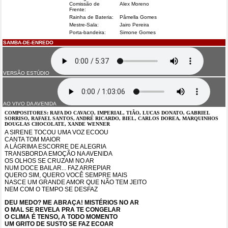
Comissão de
Alex Moreno
Frente:
Rainha de Bateria:
Pâmella Gomes
Mestre-Sala:
Jairo Pereira
Porta-bandeira:
Simone Gomes
SAMBA-DE-ENREDO
VERSÃO ESTÚDIO
AO VIVO DA AVENIDA
COMPOSITORES: RAFA DO CAVACO, IMPERIAL, TIÃO, LUCAS DONATO, GABRIEL
SORRISO, RAFAEL SANTOS, ANDRÉ RICARDO, BIEL, CARLOS DOREA, MARQUINHOS
DOUGLAS CHOCOLATE, XANDE WENNER
A SIRENE TOCOU UMA VOZ ECOOU
CANTA TOM MAIOR
A LÁGRIMA ESCORRE DE ALEGRIA
TRANSBORDA EMOÇÃO NA AVENIDA
OS OLHOS SE CRUZAM NO AR
NUM DOCE BAILAR... FAZ ARREPIAR
QUERO SIM, QUERO VOCÊ SEMPRE MAIS
NASCE UM GRANDE AMOR QUE NÃO TEM JEITO
NEM COM O TEMPO SE DESFAZ
DEU MEDO? ME ABRAÇA! MISTÉRIOS NO AR
O MAL SE REVELA PRA TE CONGELAR
O CLIMA É TENSO, A TODO MOMENTO
UM GRITO DE SUSTO SE FAZ ECOAR