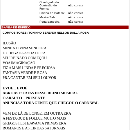
Coreógrafo da
Comissão de
não consta
Frente:
Rainha de Bateria:
não consta
Mestre-Sala:
não consta
Porta-bandeira:
não consta
SAMBA-DE-ENREDO
COMPOSITORES: TONINHO SERENO/ NELSON DALLA ROSA
ILUSÃO
MINHA DIVINA SENHORA
É CHEGADA A SUA HORA
SEU REINADO COMEÇOU
VOA IMAGINAÇÃO
FIZ A MAIS LINDA E PRECIOSA
FANTASIA VERDE E ROSA
PRA CANTAR EM SEU LOUVOR
EVOÉ... EVOÉ
ABRE AS PORTAS DESSE REINO MUSICAL
O ARAUTO... PRESENTE
ANUNCIA A TODA GENTE QUE CHEGOU O CARNAVAL
VEM DE LÁ DE LONGE, EM OUTRA ERA
A FESTA QUE É FOLIA E MUITO MAIS
GREGOS FESTEJAVAM A PRIMAVERA
ROMANOS E AS LINDAS SATURNAIS