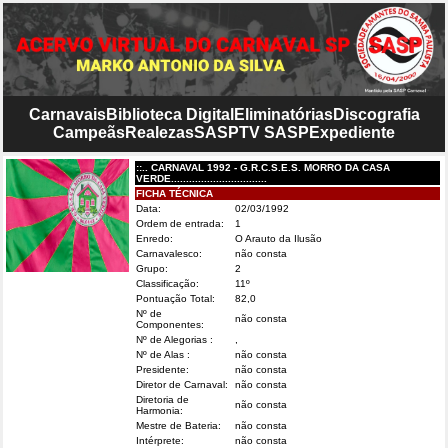
Carnavais
Biblioteca Digital
Eliminatórias
Discografia
Campeãs
Realezas
SASP
TV SASP
Expediente
::.. CARNAVAL 1992 - G.R.C.S.E.S. MORRO DA CASA
VERDE................................
FICHA TÉCNICA
Data:
02/03/1992
Ordem de entrada:
1
Enredo:
O Arauto da Ilusão
Carnavalesco:
não consta
Grupo:
2
Classificação:
11º
Pontuação Total:
82,0
Nº de
não consta
Componentes:
Nº de Alegorias :
,
Nº de Alas :
não consta
Presidente:
não consta
Diretor de Carnaval:
não consta
Diretoria de
não consta
Harmonia:
Mestre de Bateria:
não consta
Intérprete:
não consta