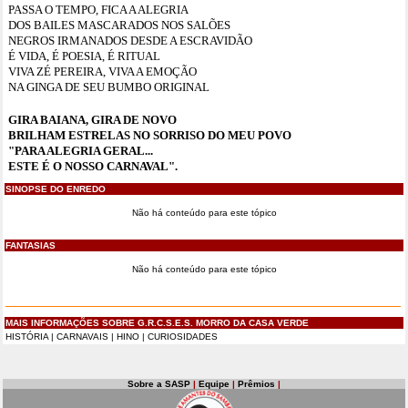
PASSA O TEMPO, FICA A ALEGRIA
DOS BAILES MASCARADOS NOS SALÕES
NEGROS IRMANADOS DESDE A ESCRAVIDÃO
É VIDA, É POESIA, É RITUAL
VIVA ZÉ PEREIRA, VIVA A EMOÇÃO
NA GINGA DE SEU BUMBO ORIGINAL
GIRA BAIANA, GIRA DE NOVO
BRILHAM ESTRELAS NO SORRISO DO MEU POVO
"PARA ALEGRIA GERAL...
ESTE É O NOSSO CARNAVAL".
SINOPSE DO ENREDO
Não há conteúdo para este tópico
FANTASIAS
Não há conteúdo para este tópico
MAIS INFORMAÇÕES SOBRE G.R.C.S.E.S. MORRO DA CASA VERDE
HISTÓRIA
|
CARNAVAIS
|
HINO
|
CURIOSIDADES
Sobre a SASP
|
Equipe
|
Prêmios
|