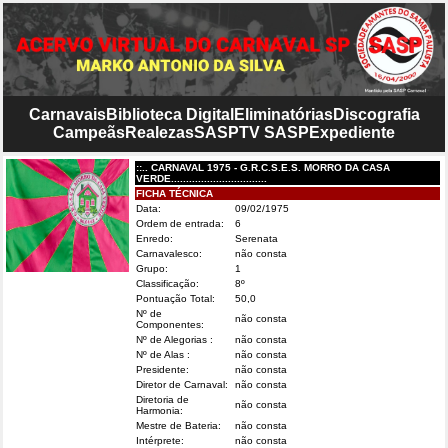
Carnavais
Biblioteca Digital
Eliminatórias
Discografia
Campeãs
Realezas
SASP
TV SASP
Expediente
::.. CARNAVAL 1975 - G.R.C.S.E.S. MORRO DA CASA
VERDE................................
FICHA TÉCNICA
Data:
09/02/1975
Ordem de entrada:
6
Enredo:
Serenata
Carnavalesco:
não consta
Grupo:
1
Classificação:
8º
Pontuação Total:
50,0
Nº de
não consta
Componentes:
Nº de Alegorias :
não consta
Nº de Alas :
não consta
Presidente:
não consta
Diretor de Carnaval:
não consta
Diretoria de
não consta
Harmonia:
Mestre de Bateria:
não consta
Intérprete:
não consta