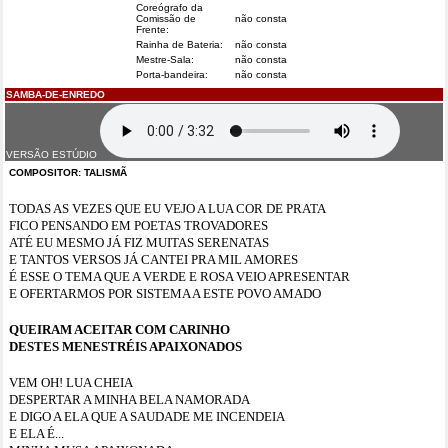
Coreógrafo da
Comissão de
não consta
Frente:
Rainha de Bateria:
não consta
Mestre-Sala:
não consta
Porta-bandeira:
não consta
SAMBA-DE-ENREDO
VERSÃO ESTÚDIO
COMPOSITOR: TALISMÃ
TODAS AS VEZES QUE EU VEJO A LUA COR DE PRATA
FICO PENSANDO EM POETAS TROVADORES
ATÉ EU MESMO JÁ FIZ MUITAS SERENATAS
E TANTOS VERSOS JÁ CANTEI PRA MIL AMORES
É ESSE O TEMA QUE A VERDE E ROSA VEIO APRESENTAR
E OFERTARMOS POR SISTEMA A ESTE POVO AMADO
QUEIRAM ACEITAR COM CARINHO
DESTES MENESTRÉIS APAIXONADOS
VEM OH! LUA CHEIA
DESPERTAR A MINHA BELA NAMORADA
E DIGO A ELA QUE A SAUDADE ME INCENDEIA
E ELA É...