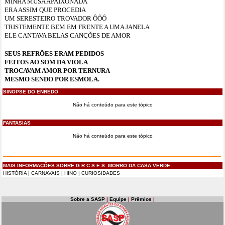
MINHA MUSA APAIXONADA
ERA ASSIM QUE PROCEDIA
UM SERESTEIRO TROVADOR ÔÔÔ
TRISTEMENTE BEM EM FRENTE A UMA JANELA
ELE CANTAVA BELAS CANÇÕES DE AMOR
SEUS REFRÕES ERAM PEDIDOS
FEITOS AO SOM DA VIOLA
TROCAVAM AMOR POR TERNURA
MESMO SENDO POR ESMOLA.
SINOPSE DO ENREDO
Não há conteúdo para este tópico
FANTASIAS
Não há conteúdo para este tópico
MAIS INFORMAÇÕES SOBRE G.R.C.S.E.S. MORRO DA CASA VERDE
HISTÓRIA
|
CARNAVAIS
|
HINO
|
CURIOSIDADES
Sobre a SASP
|
Equipe
|
Prêmios
|