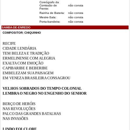
Coreógrafo da
Comissão de
não consta
Frente:
Rainha de Bateria:
não consta
Mestre-Sala:
não consta
Porta-bandeira:
não consta
SAMBA-DE-ENREDO
COMPOSITOR:
CHIQUINHO
RECIFE
CIDADE LENDÁRIA
TEM BELEZA E TRADIÇÃO
ERMELINENSE COM ALEGRIA
EXALTA COM EMOÇÃO
CAPIBARIBE E BEBERIBE
EMBELEZAM SUA PAISAGEM
EM VENEZA BRASILEIRA CONSAGROU
VELHOS SOBRADOS DO TEMPO COLONIAL
LEMBRA O NEGRO NO ENGENHO DO SENHOR
BERÇO DE HERÓIS
NAS REVOLUÇÕES
PALCO DAS GRANDES BATALHAS
NAS INVASÕES
LINDO FOLCLORE