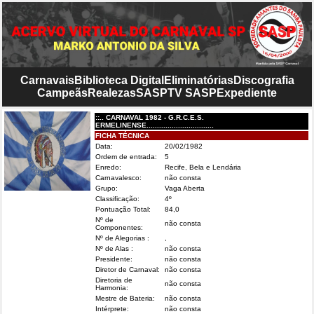
Carnavais
Biblioteca Digital
Eliminatórias
Discografia
Campeãs
Realezas
SASP
TV SASP
Expediente
::.. CARNAVAL 1982 - G.R.C.E.S.
ERMELINENSE................................
FICHA TÉCNICA
Data:
20/02/1982
Ordem de entrada:
5
Enredo:
Recife, Bela e Lendária
Carnavalesco:
não consta
Grupo:
Vaga Aberta
Classificação:
4º
Pontuação Total:
84,0
Nº de
não consta
Componentes:
Nº de Alegorias :
,
Nº de Alas :
não consta
Presidente:
não consta
Diretor de Carnaval:
não consta
Diretoria de
não consta
Harmonia:
Mestre de Bateria:
não consta
Intérprete:
não consta