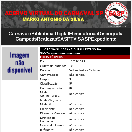
Carnavais
Biblioteca Digital
Eliminatórias
Discografia
Campeãs
Realezas
SASP
TV SASP
Expediente
::.. CARNAVAL 1983 - E.S. PAULISTANO DA
GLÓRIA................................
FICHA TÉCNICA
Data:
12/02/1983
Ordem de entrada:
10
Enredo:
Velhas Noites Cariocas
Carnavalesco:
não consta
Grupo:
3
Classificação:
5º
Pontuação Total:
82,0
Nº de
não consta
Componentes:
Nº de Alegorias :
,
Nº de Alas :
não consta
Presidente:
não consta
Diretor de Carnaval:
não consta
Diretoria de
não consta
Harmonia:
Mestre de Bateria:
não consta
Intérprete:
não consta