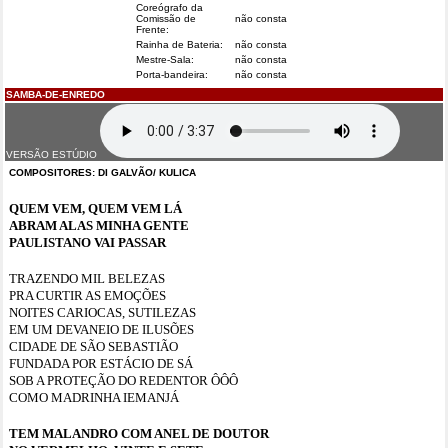
Coreógrafo da
Comissão de
não consta
Frente:
Rainha de Bateria:
não consta
Mestre-Sala:
não consta
Porta-bandeira:
não consta
SAMBA-DE-ENREDO
VERSÃO ESTÚDIO
COMPOSITORES:
DI GALVÃO/ KULICA
QUEM VEM, QUEM VEM LÁ
ABRAM ALAS MINHA GENTE
PAULISTANO VAI PASSAR
TRAZENDO MIL BELEZAS
PRA CURTIR AS EMOÇÕES
NOITES CARIOCAS, SUTILEZAS
EM UM DEVANEIO DE ILUSÕES
CIDADE DE SÃO SEBASTIÃO
FUNDADA POR ESTÁCIO DE SÁ
SOB A PROTEÇÃO DO REDENTOR ÔÔÔ
COMO MADRINHA IEMANJÁ
TEM MALANDRO COM ANEL DE DOUTOR