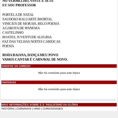
NO VERMELHO, VINTE E SETE
EU SOU PROFESSOR
PORTELA DE NATAL
SAUDOSO BALUARTE IMORTAL
VINICIUS DE MORAIS, BELO POEMA
A GAROTA DE IPANEMA
CASTELINHO
BOATES, JUVENTUDE ALEGRIA
FAZ DAS VELHAS NOITES CARIOCAS
POESIA
RODA BAIANA, DANÇA MEU POVO
VAMOS CANTAR É CARNAVAL DE NOVO.
SINOPSE DO ENREDO
Não há conteúdo para este tópico
FANTASIAS
Não há conteúdo para este tópico
MAIS INFORMAÇÕES SOBRE E.S. PAULISTANO DA GLÓRIA
HISTÓRIA
|
CARNAVAIS
|
HINO
|
CURIOSIDADES