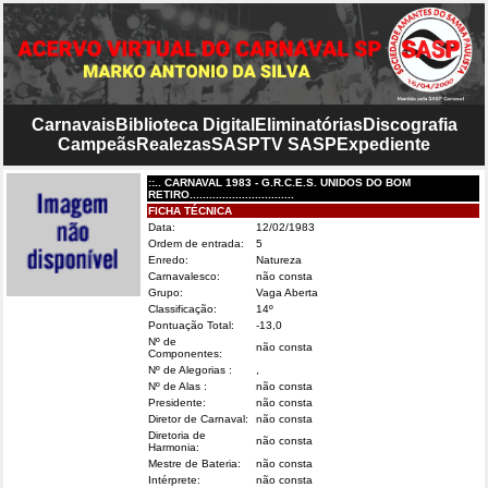
Carnavais
Biblioteca Digital
Eliminatórias
Discografia
Campeãs
Realezas
SASP
TV SASP
Expediente
::.. CARNAVAL 1983 - G.R.C.E.S. UNIDOS DO BOM
RETIRO................................
FICHA TÉCNICA
Data:
12/02/1983
Ordem de entrada:
5
Enredo:
Natureza
Carnavalesco:
não consta
Grupo:
Vaga Aberta
Classificação:
14º
Pontuação Total:
-13,0
Nº de
não consta
Componentes:
Nº de Alegorias :
,
Nº de Alas :
não consta
Presidente:
não consta
Diretor de Carnaval:
não consta
Diretoria de
não consta
Harmonia:
Mestre de Bateria:
não consta
Intérprete:
não consta