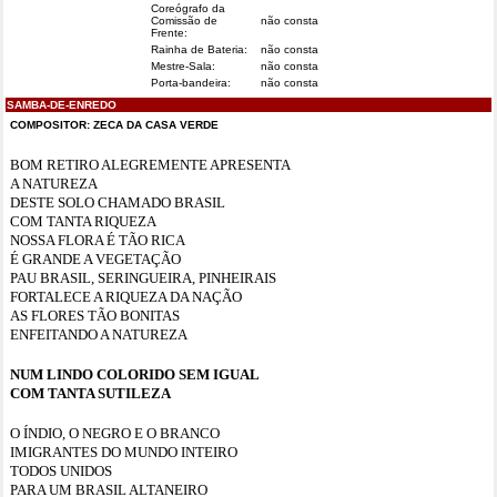
Coreógrafo da
Comissão de
não consta
Frente:
Rainha de Bateria:
não consta
Mestre-Sala:
não consta
Porta-bandeira:
não consta
SAMBA-DE-ENREDO
COMPOSITOR:
ZECA DA CASA VERDE
BOM RETIRO ALEGREMENTE APRESENTA
A NATUREZA
DESTE SOLO CHAMADO BRASIL
COM TANTA RIQUEZA
NOSSA FLORA É TÃO RICA
É GRANDE A VEGETAÇÃO
PAU BRASIL, SERINGUEIRA, PINHEIRAIS
FORTALECE A RIQUEZA DA NAÇÃO
AS FLORES TÃO BONITAS
ENFEITANDO A NATUREZA
NUM LINDO COLORIDO SEM IGUAL
COM TANTA SUTILEZA
O ÍNDIO, O NEGRO E O BRANCO
IMIGRANTES DO MUNDO INTEIRO
TODOS UNIDOS
PARA UM BRASIL ALTANEIRO