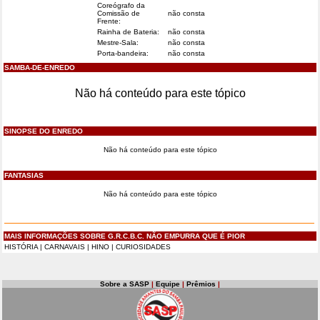
Coreógrafo da
Comissão de
não consta
Frente:
Rainha de Bateria:
não consta
Mestre-Sala:
não consta
Porta-bandeira:
não consta
SAMBA-DE-ENREDO
Não há conteúdo para este tópico
SINOPSE DO ENREDO
Não há conteúdo para este tópico
FANTASIAS
Não há conteúdo para este tópico
MAIS INFORMAÇÕES SOBRE G.R.C.B.C. NÃO EMPURRA QUE É PIOR
HISTÓRIA
|
CARNAVAIS
|
HINO
|
CURIOSIDADES
Sobre a SASP
|
Equipe
|
Prêmios
|