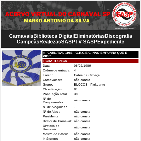
Carnavais
Biblioteca Digital
Eliminatórias
Discografia
Campeãs
Realezas
SASP
TV SASP
Expediente
::.. CARNAVAL 1986 - G.R.C.B.C. NÃO EMPURRA QUE É
PIOR................................
FICHA TÉCNICA
Data:
08/02/1986
Ordem de entrada:
4
Enredo:
Cobra na Cabeça
Carnavalesco:
não consta
Grupo:
BLOCOS - Pleiteante
Classificação:
8º
Pontuação Total:
38,0
Nº de
não consta
Componentes:
Nº de Alegorias :
,
Nº de Alas :
não consta
Presidente:
não consta
Diretor de Carnaval:
não consta
Diretoria de
não consta
Harmonia:
Mestre de Bateria:
não consta
Intérprete:
não consta