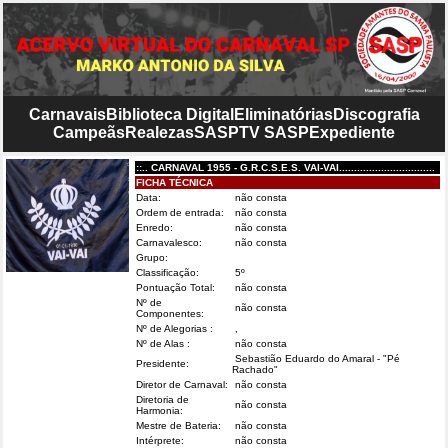
Carnavais
Biblioteca Digital
Eliminatórias
Discografia
Campeãs
Realezas
SASP
TV SASP
Expediente
::.. CARNAVAL 1955 - G.R.C.S.E.S. VAI-VAI................................
FICHA TÉCNICA
Data:
não consta
Ordem de entrada:
não consta
Enredo:
não consta
Carnavalesco:
não consta
Grupo:
Classificação:
5º
Pontuação Total:
não consta
Nº de
não consta
Componentes:
Nº de Alegorias :
,
Nº de Alas :
não consta
Sebastião Eduardo do Amaral - "Pé
Presidente:
Rachado"
Diretor de Carnaval:
não consta
Diretoria de
não consta
Harmonia:
Mestre de Bateria:
não consta
Intérprete:
não consta