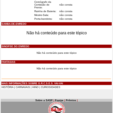
Coreógrafo da
Comissão de
não consta
Frente:
Rainha de Bateria:
não consta
Mestre-Sala:
não consta
Porta-bandeira:
não consta
SAMBA-DE-ENREDO
Não há conteúdo para este tópico
SINOPSE DO ENREDO
Não há conteúdo para este tópico
FANTASIAS
Não há conteúdo para este tópico
MAIS INFORMAÇÕES SOBRE G.R.C.S.E.S. VAI-VAI
HISTÓRIA
|
CARNAVAIS
|
HINO
|
CURIOSIDADES
Sobre a SASP
|
Equipe
|
Prêmios
|