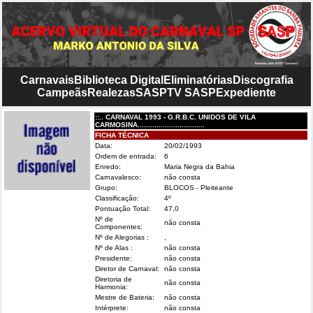
Carnavais
Biblioteca Digital
Eliminatórias
Discografia
Campeãs
Realezas
SASP
TV SASP
Expediente
::.. CARNAVAL 1993 - G.R.B.C. UNIDOS DE VILA
CARMOSINA................................
FICHA TÉCNICA
Data:
20/02/1993
Ordem de entrada:
6
Enredo:
Maria Negra da Bahia
Carnavalesco:
não consta
Grupo:
BLOCOS - Pleiteante
Classificação:
4º
Pontuação Total:
47,0
Nº de
não consta
Componentes:
Nº de Alegorias :
,
Nº de Alas :
não consta
Presidente:
não consta
Diretor de Carnaval:
não consta
Diretoria de
não consta
Harmonia:
Mestre de Bateria:
não consta
Intérprete:
não consta