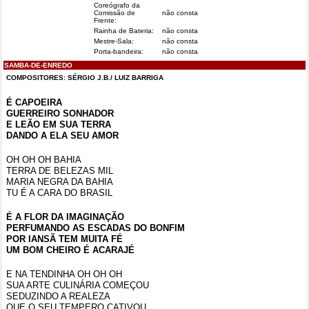
Coreógrafo da
Comissão de
não consta
Frente:
Rainha de Bateria:
não consta
Mestre-Sala:
não consta
Porta-bandeira:
não consta
SAMBA-DE-ENREDO
COMPOSITORES:
SÉRGIO J.B./ LUIZ BARRIGA
É CAPOEIRA
GUERREIRO SONHADOR
E LEÃO EM SUA TERRA
DANDO A ELA SEU AMOR
OH OH OH BAHIA
TERRA DE BELEZAS MIL
MARIA NEGRA DA BAHIA
TU É A CARA DO BRASIL
É A FLOR DA IMAGINAÇÃO
PERFUMANDO AS ESCADAS DO BONFIM
POR IANSÃ TEM MUITA FÉ
UM BOM CHEIRO É ACARAJÉ
E NA TENDINHA OH OH OH
SUA ARTE CULINÁRIA COMEÇOU
SEDUZINDO A REALEZA
QUE O SEU TEMPERO CATIVOU