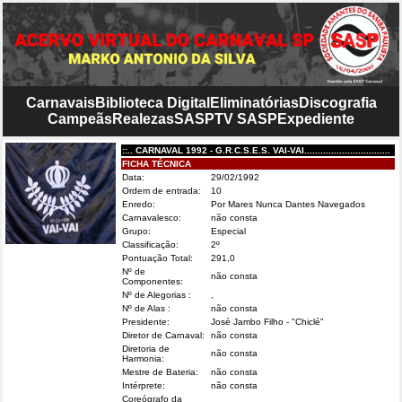
Carnavais
Biblioteca Digital
Eliminatórias
Discografia
Campeãs
Realezas
SASP
TV SASP
Expediente
::.. CARNAVAL 1992 - G.R.C.S.E.S. VAI-VAI................................
FICHA TÉCNICA
Data:
29/02/1992
Ordem de entrada:
10
Enredo:
Por Mares Nunca Dantes Navegados
Carnavalesco:
não consta
Grupo:
Especial
Classificação:
2º
Pontuação Total:
291,0
Nº de
não consta
Componentes:
Nº de Alegorias :
,
Nº de Alas :
não consta
Presidente:
José Jambo Filho - "Chiclé"
Diretor de Carnaval:
não consta
Diretoria de
não consta
Harmonia:
Mestre de Bateria:
não consta
Intérprete:
não consta
Coreógrafo da