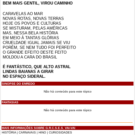
BEM MAIS GENTIL, VIROU CAMINHO
CARAVELAS AO MAR
NOVAS ROTAS, NOVAS TERRAS
HOJE OS POVOS E CULTURAS
SE MISTURAM, PELAS AMÉRICAS
MAS, NESSA BELA HISTÓRIA
EM MEIO À TANTAS GLÓRIAS
CRUELDADE IGUAL JAMAIS SE VIU
PORÉM, SE NEM TUDO FOI PERFEITO
O GRANDE EFEITO DESTE FEITO
MOLDOU A CARA DO BRASIL
É FANTÁSTICO, QUE ALTO ASTRAL
LINDAS BAIANAS A GIRAR
NO ESPAÇO SIDERAL.
SINOPSE DO ENREDO
Não há conteúdo para este tópico
FANTASIAS
Não há conteúdo para este tópico
MAIS INFORMAÇÕES SOBRE G.R.C.S.E.S. VAI-VAI
HISTÓRIA
|
CARNAVAIS
|
HINO
|
CURIOSIDADES