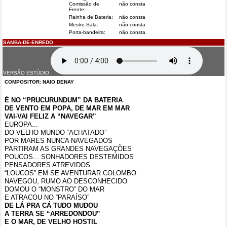
Comissão de
não consta
Frente:
Rainha de Bateria:
não consta
Mestre-Sala:
não consta
Porta-bandeira:
não consta
SAMBA-DE-ENREDO
VERSÃO ESTÚDIO
COMPOSITOR: NAIO DENAY
É NO “PRUCURUNDUM” DA BATERIA
DE VENTO EM POPA, DE MAR EM MAR
VAI-VAI FELIZ A “NAVEGAR”
EUROPA...
DO VELHO MUNDO “ACHATADO”
POR MARES NUNCA NAVEGADOS
PARTIRAM AS GRANDES NAVEGAÇÕES
POUCOS... SONHADORES DESTEMIDOS
PENSADORES ATREVIDOS
“LOUCOS” EM SE AVENTURAR COLOMBO
NAVEGOU, RUMO AO DESCONHECIDO
DOMOU O “MONSTRO” DO MAR
E ATRACOU NO “PARAÍSO”
DE LÁ PRA CÁ TUDO MUDOU
A TERRA SE “ARREDONDOU”
E O MAR, DE VELHO HOSTIL