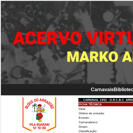
Carnavais
Bibliotec
::.. CARNAVAL 1992 - G.R.C.B.C. ARRASTÃO
FICHA TÉCNICA
Data:
Ordem de entrada:
Enredo:
Carnavalesco:
Grupo:
Classificação: