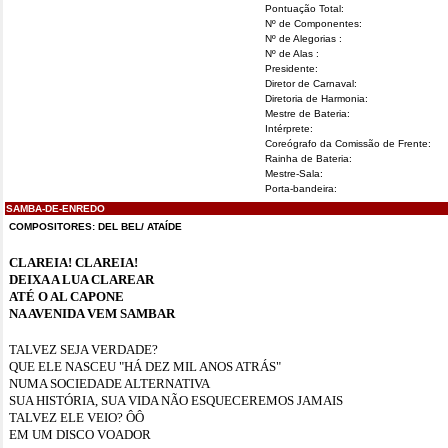
Pontuação Total:
Nº de Componentes:
Nº de Alegorias :
Nº de Alas :
Presidente:
Diretor de Carnaval:
Diretoria de Harmonia:
Mestre de Bateria:
Intérprete:
Coreógrafo da Comissão de Frente:
Rainha de Bateria:
Mestre-Sala:
Porta-bandeira:
SAMBA-DE-ENREDO
COMPOSITORES: DEL BEL/ ATAÍDE
CLAREIA! CLAREIA!
DEIXA A LUA CLAREAR
ATÉ O AL CAPONE
NA AVENIDA VEM SAMBAR
TALVEZ SEJA VERDADE?
QUE ELE NASCEU "HÁ DEZ MIL ANOS ATRÁS"
NUMA SOCIEDADE ALTERNATIVA
SUA HISTÓRIA, SUA VIDA NÃO ESQUECEREMOS JAMAIS
TALVEZ ELE VEIO? ÔÔ
EM UM DISCO VOADOR