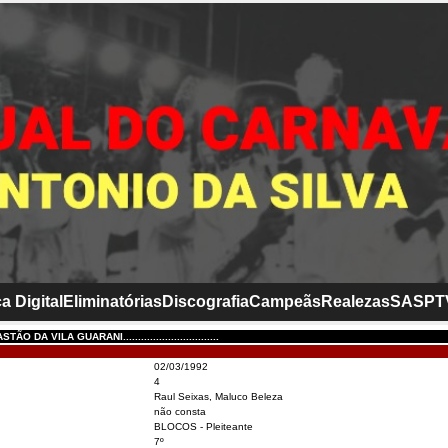
a Digital
Eliminatórias
Discografia
Campeãs
Realezas
SASP
T
 DA VILA GUARANI................................
02/03/1992
4
Raul Seixas, Maluco Beleza
não consta
BLOCOS - Pleiteante
7º