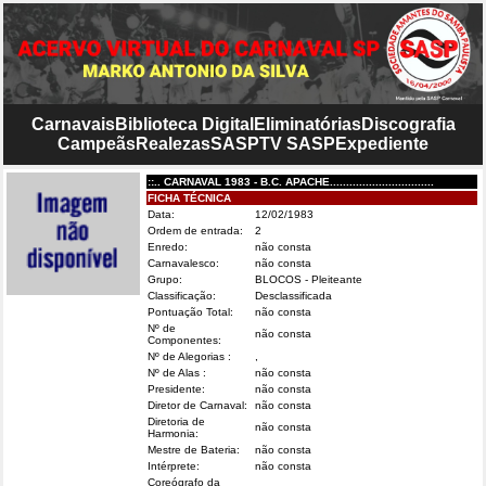
Carnavais
Biblioteca Digital
Eliminatórias
Discografia
Campeãs
Realezas
SASP
TV SASP
Expediente
::.. CARNAVAL 1983 - B.C. APACHE................................
FICHA TÉCNICA
Data:
12/02/1983
Ordem de entrada:
2
Enredo:
não consta
Carnavalesco:
não consta
Grupo:
BLOCOS - Pleiteante
Classificação:
Desclassificada
Pontuação Total:
não consta
Nº de
não consta
Componentes:
Nº de Alegorias :
,
Nº de Alas :
não consta
Presidente:
não consta
Diretor de Carnaval:
não consta
Diretoria de
não consta
Harmonia:
Mestre de Bateria:
não consta
Intérprete:
não consta
Coreógrafo da