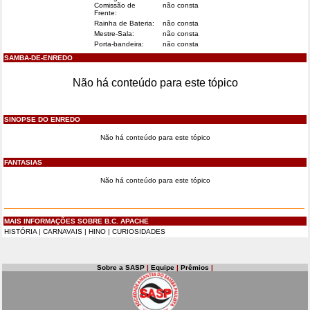
Comissão de
não consta
Frente:
Rainha de Bateria:
não consta
Mestre-Sala:
não consta
Porta-bandeira:
não consta
SAMBA-DE-ENREDO
Não há conteúdo para este tópico
SINOPSE DO ENREDO
Não há conteúdo para este tópico
FANTASIAS
Não há conteúdo para este tópico
MAIS INFORMAÇÕES SOBRE B.C. APACHE
HISTÓRIA
|
CARNAVAIS
|
HINO
|
CURIOSIDADES
Sobre a SASP
|
Equipe
|
Prêmios
|