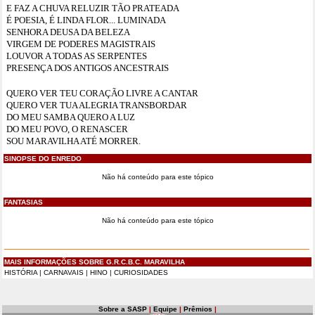
E FAZ A CHUVA RELUZIR TÃO PRATEADA
É POESIA, É LINDA FLOR... LUMINADA
SENHORA DEUSA DA BELEZA
VIRGEM DE PODERES MAGISTRAIS
LOUVOR A TODAS AS SERPENTES
PRESENÇA DOS ANTIGOS ANCESTRAIS
QUERO VER TEU CORAÇÃO LIVRE A CANTAR
QUERO VER TUA ALEGRIA TRANSBORDAR
DO MEU SAMBA QUERO A LUZ
DO MEU POVO, O RENASCER
SOU MARAVILHA ATÉ MORRER.
SINOPSE DO ENREDO
Não há conteúdo para este tópico
FANTASIAS
Não há conteúdo para este tópico
MAIS INFORMAÇÕES SOBRE G.R.C.B.C. MARAVILHA
HISTÓRIA
|
CARNAVAIS
|
HINO
|
CURIOSIDADES
Sobre a SASP
|
Equipe
|
Prêmios
|