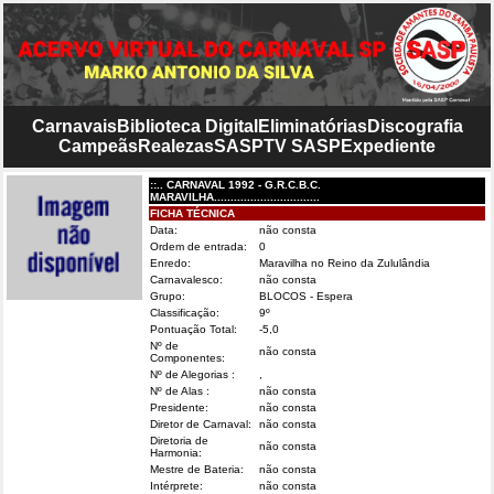
Carnavais
Biblioteca Digital
Eliminatórias
Discografia
Campeãs
Realezas
SASP
TV SASP
Expediente
::.. CARNAVAL 1992 - G.R.C.B.C.
MARAVILHA................................
FICHA TÉCNICA
Data:
não consta
Ordem de entrada:
0
Enredo:
Maravilha no Reino da Zululândia
Carnavalesco:
não consta
Grupo:
BLOCOS - Espera
Classificação:
9º
Pontuação Total:
-5,0
Nº de
não consta
Componentes:
Nº de Alegorias :
,
Nº de Alas :
não consta
Presidente:
não consta
Diretor de Carnaval:
não consta
Diretoria de
não consta
Harmonia:
Mestre de Bateria:
não consta
Intérprete:
não consta