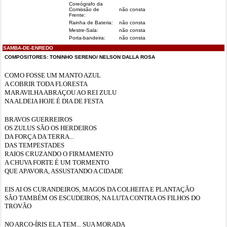
Coreógrafo da
Comissão de
não consta
Frente:
Rainha de Bateria:
não consta
Mestre-Sala:
não consta
Porta-bandeira:
não consta
SAMBA-DE-ENREDO
COMPOSITORES: TONINHO SERENO/ NELSON DALLA ROSA
COMO FOSSE UM MANTO AZUL
A COBRIR TODA FLORESTA
MARAVILHA ABRAÇOU AO REI ZULU
NA ALDEIA HOJE É DIA DE FESTA
BRAVOS GUERREIROS
OS ZULUS SÃO OS HERDEIROS
DA FORÇA DA TERRA...
DAS TEMPESTADES
RAIOS CRUZANDO O FIRMAMENTO
A CHUVA FORTE É UM TORMENTO
QUE APAVORA, ASSUSTANDO A CIDADE
EIS AI OS CURANDEIROS, MAGOS DA COLHEITA E PLANTAÇÃO
SÃO TAMBÉM OS ESCUDEIROS, NA LUTA CONTRA OS FILHOS DO
TROVÃO
NO ARCO-ÍRIS ELA TEM... SUA MORADA