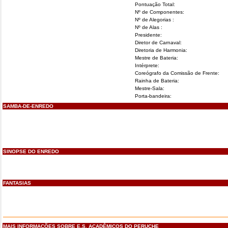
Pontuação Total:
Nº de Componentes:
Nº de Alegorias :
Nº de Alas :
Presidente:
Diretor de Carnaval:
Diretoria de Harmonia:
Mestre de Bateria:
Intérprete:
Coreógrafo da Comissão de Frente:
Rainha de Bateria:
Mestre-Sala:
Porta-bandeira:
SAMBA-DE-ENREDO
SINOPSE DO ENREDO
FANTASIAS
MAIS INFORMAÇÕES SOBRE E.S. ACADÊMICOS DO PERUCHE