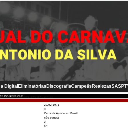
a Digital
Eliminatórias
Discografia
Campeãs
Realezas
SASP
T
PERUCHE................................
22/02/1971
3
Cana de Açúcar no Brasil
não consta
2
6º