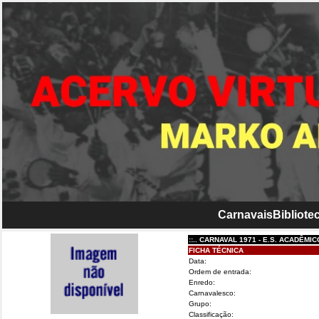
Carnavais
Bibliotec
::.. CARNAVAL 1971 - E.S. ACADÊMICOS DO 
FICHA TÉCNICA
Data:
Ordem de entrada:
Enredo:
Carnavalesco:
Grupo:
Classificação: