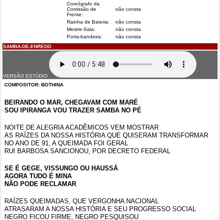
Coreógrafo da
Comissão de
não consta
Frente:
Rainha de Bateria:
não consta
Mestre-Sala:
não consta
Porta-bandeira:
não consta
SAMBA-DE-ENREDO
VERSÃO ESTÚDIO
COMPOSITOR:
BOTHINA
BEIRANDO O MAR, CHEGAVAM COM MARÉ
SOU IPIRANGA VOU TRAZER SAMBA NO PÉ
NOITE DE ALEGRIA ACADÊMICOS VEM MOSTRAR
AS RAÍZES DA NOSSA HISTÓRIA QUE QUISERAM TRANSFORMAR
NO ANO DE 91, A QUEIMADA FOI GERAL
RUI BARBOSA SANCIONOU, POR DECRETO FEDERAL
SE É GEGE, VISSUNGO OU HAUSSÁ
AGORA TUDO É MINA
NÃO PODE RECLAMAR
RAÍZES QUEIMADAS, QUE VERGONHA NACIONAL
ATRASARAM A NOSSA HISTÓRIA E SEU PROGRESSO SOCIAL
NEGRO FICOU FIRME, NEGRO PESQUISOU