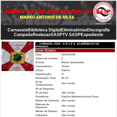
Carnavais
Biblioteca Digital
Eliminatórias
Discografia
Campeãs
Realezas
SASP
TV SASP
Expediente
::.. CARNAVAL 2008 - G.R.C.E.S. ACADÊMICOS DO
IPIRANGA................................
FICHA TÉCNICA
Data:
03/02/2008
Ordem de entrada:
2
Enredo:
Raízes Queimadas
Carnavalesco:
Tomaz
Grupo:
Espera
Classificação:
2º
Pontuação Total:
95,75
Nº de
não consta
Componentes:
Nº de Alegorias :
,
Nº de Alas :
não consta
Presidente:
Patrícia Waleska Aniceto Fiuza
Diretor de Carnaval:
não consta
Diretoria de
não consta
Harmonia:
Mestre de Bateria:
não consta
Intérprete:
não consta