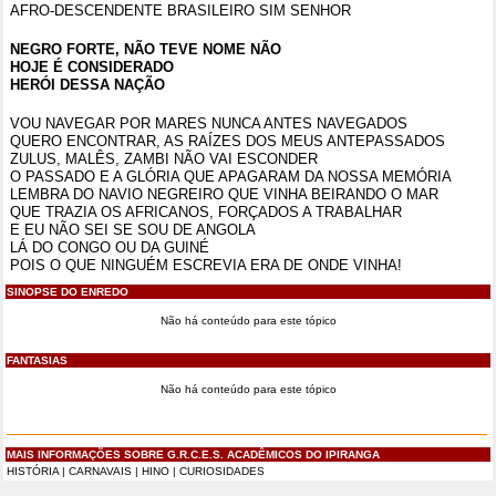
AFRO-DESCENDENTE BRASILEIRO SIM SENHOR
NEGRO FORTE, NÃO TEVE NOME NÃO
HOJE É CONSIDERADO
HERÓI DESSA NAÇÃO
VOU NAVEGAR POR MARES NUNCA ANTES NAVEGADOS
QUERO ENCONTRAR, AS RAÍZES DOS MEUS ANTEPASSADOS
ZULUS, MALÊS, ZAMBI NÃO VAI ESCONDER
O PASSADO E A GLÓRIA QUE APAGARAM DA NOSSA MEMÓRIA
LEMBRA DO NAVIO NEGREIRO QUE VINHA BEIRANDO O MAR
QUE TRAZIA OS AFRICANOS, FORÇADOS A TRABALHAR
E EU NÃO SEI SE SOU DE ANGOLA
LÁ DO CONGO OU DA GUINÉ
POIS O QUE NINGUÉM ESCREVIA ERA DE ONDE VINHA!
SINOPSE DO ENREDO
Não há conteúdo para este tópico
FANTASIAS
Não há conteúdo para este tópico
MAIS INFORMAÇÕES SOBRE G.R.C.E.S. ACADÊMICOS DO IPIRANGA
HISTÓRIA
|
CARNAVAIS
|
HINO
|
CURIOSIDADES