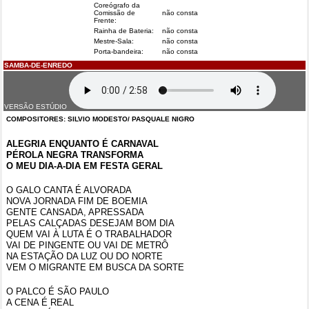
Coreógrafo da
Comissão de
não consta
Frente:
Rainha de Bateria:
não consta
Mestre-Sala:
não consta
Porta-bandeira:
não consta
SAMBA-DE-ENREDO
VERSÃO ESTÚDIO
COMPOSITORES: SILVIO MODESTO/ PASQUALE NIGRO
ALEGRIA ENQUANTO É CARNAVAL
PÉROLA NEGRA TRANSFORMA
O MEU DIA-A-DIA EM FESTA GERAL
O GALO CANTA É ALVORADA
NOVA JORNADA FIM DE BOEMIA
GENTE CANSADA, APRESSADA
PELAS CALÇADAS DESEJAM BOM DIA
QUEM VAI À LUTA É O TRABALHADOR
VAI DE PINGENTE OU VAI DE METRÔ
NA ESTAÇÃO DA LUZ
OU DO NORTE
VEM O MIGRANTE EM BUSCA DA SORTE
O PALCO É SÃO PAULO
A CENA É REAL