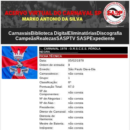
Carnavais
Biblioteca Digital
Eliminatórias
Discografia
Campeãs
Realezas
SASP
TV SASP
Expediente
::.. CARNAVAL 1978 - G.R.S.C.E.S. PÉROLA
NEGRA................................
FICHA TÉCNICA
Data:
05/02/1978
Ordem de entrada:
9
Enredo:
São Paulo Dia-a-Dia
Carnavalesco:
não consta
Grupo:
1
Classificação:
6º
Pontuação Total:
67,0
Nº de
não consta
Componentes:
Nº de Alegorias :
não consta
Nº de Alas :
não consta
Presidente:
não consta
Diretor de Carnaval:
não consta
Diretoria de
não consta
Harmonia:
Mestre de Bateria:
não consta
Intérprete:
não consta