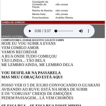
Coreógrafo da
Comissão de
não consta
Frente:
Rainha de Bateria:
não consta
Mestre-Sala:
não consta
Porta-bandeira:
Andréia Oliveira
SAMBA-DE-ENREDO
VERSÃO ESTÚDIO
COMPOSITORES:
OSMAR AUGUSTO/ LELECO SAMPA
HOJE EU VOU SUBIR A EVANS
VEM COMIGO AMOR
VAMOS RECORDAR
A RUA ONDE TUDO COMEÇOU
TÃO LINDA... TÃO BELA
ME LEMBRO AINDA, ME LEMBRO DELA
VOU DESFILAR NA PASSARELA
MAS MEU CORAÇÃO ESTÁ AQUI
POSSO VER O 5 DE JULHO CONVOCANDO O GUARANI
AVISANDO AO RUVE: ESTÁ NA HORA DE SUBIR
E OS "CORUJAS" CHEIOS DE EMOÇÕES
PEDEM PASSAGEM... LÁ VEM CHORÕES
SE ESSA RUA... SE ESSA RUA FOSSE MINHA