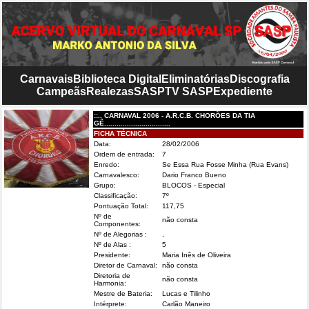
Carnavais
Biblioteca Digital
Eliminatórias
Discografia
Campeãs
Realezas
SASP
TV SASP
Expediente
::.. CARNAVAL 2006 - A.R.C.B. CHORÕES DA TIA
GÊ................................
FICHA TÉCNICA
Data:
28/02/2006
Ordem de entrada:
7
Enredo:
Se Essa Rua Fosse Minha (Rua Evans)
Carnavalesco:
Dario Franco Bueno
Grupo:
BLOCOS - Especial
Classificação:
7º
Pontuação Total:
117,75
Nº de
não consta
Componentes:
Nº de Alegorias :
,
Nº de Alas :
5
Presidente:
Maria Inês de Oliveira
Diretor de Carnaval:
não consta
Diretoria de
não consta
Harmonia:
Mestre de Bateria:
Lucas e Tilinho
Intérprete:
Carlão Maneiro