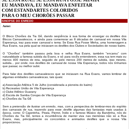
EU MANDAVA, EU MANDAVA ENFEITAR
COM ESTANDARTES COLORIDOS
PARA O MEU CHORÕES PASSAR
SINOPSE DO ENREDO
Autor:
O Bloco Chorões da Tia Gê, dando seqüência à sua forma de enxergar os desfiles dos
Blocos Carnavalescos, e ainda para comemorar as 8 décadas de carnaval em nossa Vila
Esperança, traz para esse carnaval o tema: Se Essa Rua Fosse Minha, uma homenagem a
Rua Evans, rua pela qual se iniciavam os desfiles dos Clubes e Sociedades de nosso bairro.
O "Chorões" também passou pela boa e velha Rua Evans, também "encarou" com
naturalidade a famosa subida da Evans, e só para vocês entenderem, essa rua tem mais ou
menos 400 metros de reta, seguido de pelo menos 200 metros de subida, isso mesmo,
subida... por onde, nos desfiles de carnaval de nossa Vila Esperança, todos nós tínhamos
que passar, ou melhor subir.
Para falar dos desfiles carnavalescos que se iniciavam na Rua Evans, vamos lembrar de
algumas entidades carnavalescas, tais quais:
a) Associação Atlética 5 de Julho (considerada a pioneira do bairro)
b) Recreativo União de Vila Esperança
c) Clube Atlético Guarany
d) Escola de Samba Corujas de Vila Esperança
e) Chorões da Tia Gê
Sem a pretensão de ilustrar um enredo, mas, com a perspectiva de lembrar-mos do espírito
dos carnavais de rua, trazendo para esse desfile algumas das fantasias mais usadas à
época, como: O Capetinha, Pirata, Pierrot, Índio e o famoso Músico da Bandinha, nós do
Chorões da Tia Gê, temos a incumbência de manter viva nas memórias não só a Rua
Evans, mas, principalmente os concorridos e animados desfiles que a nossa Vila
proporcionou.