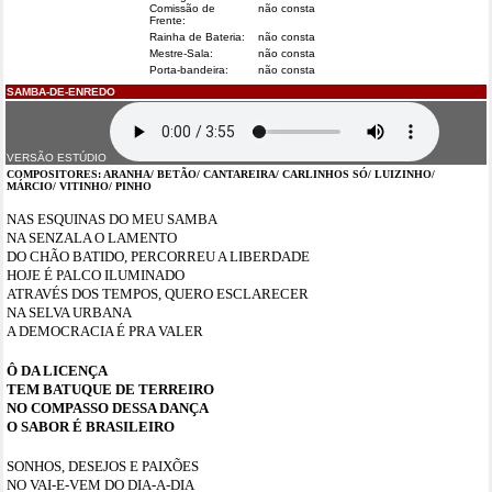
Comissão de
não consta
Frente:
Rainha de Bateria:
não consta
Mestre-Sala:
não consta
Porta-bandeira:
não consta
SAMBA-DE-ENREDO
VERSÃO ESTÚDIO
COMPOSITORES:
ARANHA/ BETÃO/ CANTAREIRA/ CARLINHOS SÓ/ LUIZINHO/
MÁRCIO/ VITINHO/ PINHO
NAS ESQUINAS DO MEU SAMBA
NA SENZALA O LAMENTO
DO CHÃO BATIDO, PERCORREU A LIBERDADE
HOJE É PALCO ILUMINADO
ATRAVÉS DOS TEMPOS, QUERO ESCLARECER
NA SELVA URBANA
A DEMOCRACIA É PRA VALER
Ô
DA LICENÇA
TEM BATUQUE DE TERREIRO
NO COMPASSO DESSA DANÇA
O SABOR É BRASILEIRO
SONHOS, DESEJOS E PAIXÕES
NO VAI-E-VEM DO DIA-A-DIA