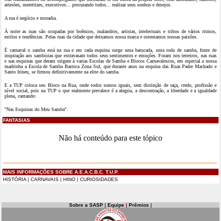
artesões, meretrizes, executivos... procurando todos... realizar seus sonhos e desejos.
A rua é negócio e moradia.
À noite as ruas são ocupadas por boêmios, malandros, artistas, intelectuais e tribos de vários ritmos,
estilos e tendências. Pelas ruas da cidade que deixamos nossa marca e ostentamos nossas paixões.
É carnaval o samba está na rua e em cada esquina surge uma batucada, uma roda de samba, fonte de
inspiração aos sambistas que extravasam todos seus sentimentos e emoções. Foram nos terreiros, nas ruas
e nas esquinas que deram origem à varias Escolas de Samba e Blocos Carnavalescos, em especial a nossa
madrinha a Escola de Samba Barroca Zona Sul, que durante anos na esquina das Ruas Padre Machado e
Santo Irineu, se firmou definitivamente na elite do samba.
E a TUP coloca seu Bloco na Rua, onde todos somos iguais, sem distinção de raça, credo, profissão e
nível social, pois na TUP o que realmente prevalece é a alegria, a descontração, a liberdade e a igualdade
plena, cantando:
"Nas Esquinas do Meu Samba".
FANTASIAS
Não há conteúdo para este tópico
MAIS INFORMAÇÕES SOBRE A.E.A.C.B.C. T.U.P.
HISTÓRIA
|
CARNAVAIS
|
HINO
|
CURIOSIDADES
Sobre a SASP
|
Equipe
|
Prêmios
|