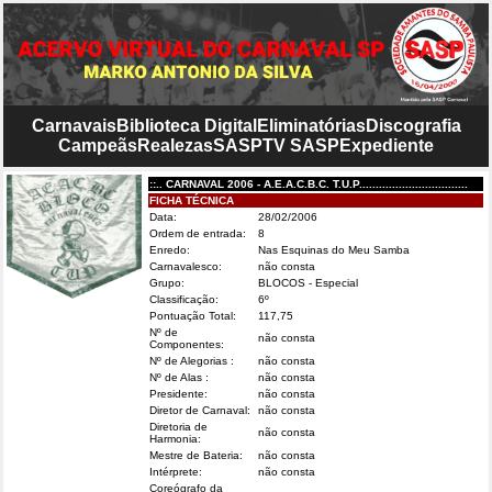
Carnavais
Biblioteca Digital
Eliminatórias
Discografia
Campeãs
Realezas
SASP
TV SASP
Expediente
::.. CARNAVAL 2006 - A.E.A.C.B.C. T.U.P.................................
FICHA TÉCNICA
Data:
28/02/2006
Ordem de entrada:
8
Enredo:
Nas Esquinas do Meu Samba
Carnavalesco:
não consta
Grupo:
BLOCOS - Especial
Classificação:
6º
Pontuação Total:
117,75
Nº de
não consta
Componentes:
Nº de Alegorias :
não consta
Nº de Alas :
não consta
Presidente:
não consta
Diretor de Carnaval:
não consta
Diretoria de
não consta
Harmonia:
Mestre de Bateria:
não consta
Intérprete:
não consta
Coreógrafo da