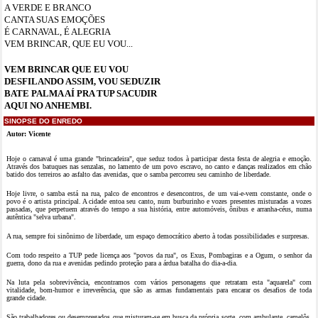
A VERDE E BRANCO
CANTA SUAS EMOÇÕES
É CARNAVAL, É ALEGRIA
VEM BRINCAR, QUE EU VOU...
VEM BRINCAR QUE EU VOU
DESFILANDO ASSIM, VOU SEDUZIR
BATE PALMA AÍ PRA TUP SACUDIR
AQUI NO ANHEMBI.
SINOPSE DO ENREDO
Autor: Vicente
Hoje o carnaval é uma grande "brincadeira", que seduz todos à participar desta festa de alegria e emoção.
Através dos batuques nas senzalas, no lamento de um povo escravo, no canto e danças realizados em chão
batido dos terreiros ao asfalto das avenidas, que o samba percorreu seu caminho de liberdade.
Hoje livre, o samba está na rua, palco de encontros e desencontros, de um vai-e-vem constante, onde o
povo é o artista principal. A cidade entoa seu canto, num burburinho e vozes presentes misturadas a vozes
passadas, que perpetuem através do tempo a sua história, entre automóveis, ônibus e arranha-céus, numa
autêntica "selva urbana".
A rua, sempre foi sinônimo de liberdade, um espaço democrático aberto à todas possibilidades e surpresas.
Com todo respeito a TUP pede licença aos "povos da rua", os Exus, Pombagiras e a Ogum, o senhor da
guerra, dono da rua e avenidas pedindo proteção para a árdua batalha do dia-a-dia.
Na luta pela sobrevivência, encontramos com vários personagens que retratam esta "aquarela" com
vitalidade, bom-humor e irreverência, que são as armas fundamentais para encarar os desafios de toda
grande cidade.
São trabalhadores ou desempregados que misturam-se em busca da própria sorte, com ambulante, camelôs,