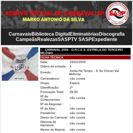
Carnavais
Biblioteca Digital
Eliminatórias
Discografia
Campeãs
Realezas
SASP
TV SASP
Expediente
::.. CARNAVAL 2006 - G.R.C.E.S. ESTRELA DO TERCEIRO
MILÊNIO................................
FICHA TÉCNICA
Data:
26/02/2006
Ordem de entrada:
4
Ainda Há Tempo... E Se Chover Vai
Enredo:
Melhorar
Carnavalesco:
não consta
Grupo:
Espera
Classificação:
2º
Pontuação Total:
99,00
Nº de
não consta
Componentes:
Nº de Alegorias :
,
Nº de Alas :
não consta
Presidente:
não consta
Diretor de Carnaval:
não consta
Diretoria de
não consta
Harmonia:
Mestre de Bateria:
não consta