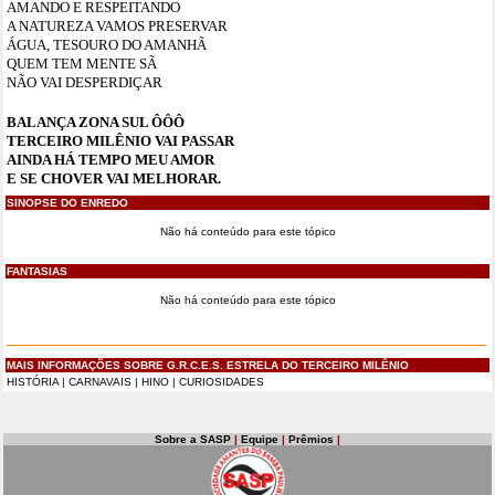
AMANDO E RESPEITANDO
A NATUREZA VAMOS PRESERVAR
ÁGUA, TESOURO DO AMANHÃ
QUEM TEM MENTE SÃ
NÃO VAI DESPERDIÇAR
BALANÇA ZONA SUL ÔÔÔ
TERCEIRO MILÊNIO VAI PASSAR
AINDA HÁ TEMPO MEU AMOR
E SE CHOVER VAI MELHORAR.
SINOPSE DO ENREDO
Não há conteúdo para este tópico
FANTASIAS
Não há conteúdo para este tópico
MAIS INFORMAÇÕES SOBRE G.R.C.E.S. ESTRELA DO TERCEIRO MILÊNIO
HISTÓRIA
|
CARNAVAIS
|
HINO
|
CURIOSIDADES
Sobre a SASP
|
Equipe
|
Prêmios
|