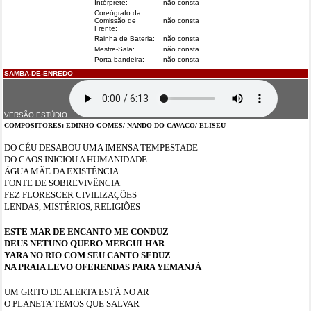
Intérprete:
não consta
Coreógrafo da
Comissão de
não consta
Frente:
Rainha de Bateria:
não consta
Mestre-Sala:
não consta
Porta-bandeira:
não consta
SAMBA-DE-ENREDO
VERSÃO ESTÚDIO
COMPOSITORES:
EDINHO GOMES/ NANDO DO CAVACO/ ELISEU
DO CÉU DESABOU UMA IMENSA TEMPESTADE
DO CAOS INICIOU A HUMANIDADE
ÁGUA MÃE DA EXISTÊNCIA
FONTE DE SOBREVIVÊNCIA
FEZ FLORESCER CIVILIZAÇÕES
LENDAS, MISTÉRIOS, RELIGIÕES
ESTE MAR DE ENCANTO ME CONDUZ
DEUS NETUNO QUERO MERGULHAR
YARA NO RIO COM SEU CANTO SEDUZ
NA PRAIA LEVO OFERENDAS PARA YEMANJÁ
UM GRITO DE ALERTA ESTÁ NO AR
O PLANETA TEMOS QUE SALVAR