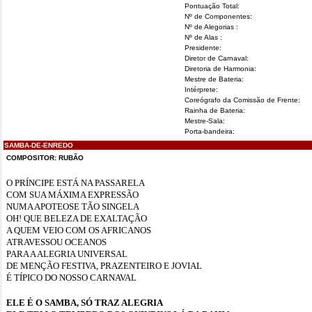
Pontuação Total:
Nº de Componentes:
Nº de Alegorias :
Nº de Alas :
Presidente:
Diretor de Carnaval:
Diretoria de Harmonia:
Mestre de Bateria:
Intérprete:
Coreógrafo da Comissão de Frente:
Rainha de Bateria:
Mestre-Sala:
Porta-bandeira:
SAMBA-DE-ENREDO
COMPOSITOR: RUBÃO
O PRÍNCIPE ESTÁ NA PASSARELA
COM SUA MÁXIMA EXPRESSÃO
NUMA APOTEOSE TÃO SINGELA
OH! QUE BELEZA DE EXALTAÇÃO
A QUEM VEIO COM OS AFRICANOS
ATRAVESSOU OCEANOS
PARA A ALEGRIA UNIVERSAL
DE MENÇÃO FESTIVA, PRAZENTEIRO E JOVIAL
É TÍPICO DO NOSSO CARNAVAL
ELE É O SAMBA, SÓ TRAZ ALEGRIA