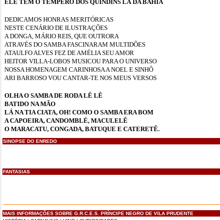
ELE TEM O TEMPERO DOS QUINDINS LÁ DA BAHIA
DEDICAMOS HONRAS MERITÓRICAS
NESTE CENÁRIO DE ILUSTRAÇÕES
A DONGA, MÁRIO REIS, QUE OUTRORA
ATRAVÉS DO SAMBA FASCINARAM MULTIDÕES
ATAULFO ALVES FEZ DE AMÉLIA SEU AMOR
HEITOR VILLA-LOBOS MUSICOU PARA O UNIVERSO
NOSSA HOMENAGEM CARINHOSA A NOEL E SINHÔ
ARI BARROSO VOU CANTAR-TE NOS MEUS VERSOS
OLHA O SAMBA DE RODA LÊ LÊ
BATIDO NA MÃO
LÁ NA TIA CIATA, OH! COMO O SAMBA ERA BOM
A CAPOEIRA, CANDOMBLÉ, MACULELÊ
O MARACATU, CONGADA, BATUQUE E CATERETÊ.
SINOPSE DO ENREDO
FANTASIAS
MAIS INFORMAÇÕES SOBRE G.R.C.E.S. PRÍNCIPE NEGRO DE VILA PRUDENTE