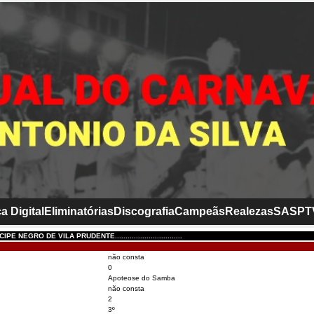
a Digital
Eliminatórias
Discografia
Campeãs
Realezas
SASP
T
E NEGRO DE VILA PRUDENTE................................
não consta
0
Apoteose do Samba
não consta
2
3º