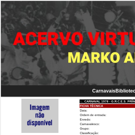
Carnavais
Bibliotec
::.. CARNAVAL 1978 - G.R.C.E.S. PRÍNCIP
FICHA TÉCNICA
Data:
Ordem de entrada:
Enredo:
Carnavalesco:
Grupo:
Classificação: