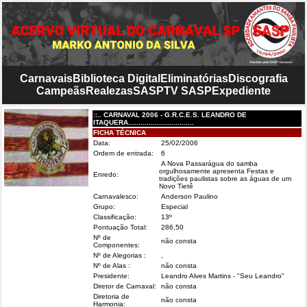
Carnavais
Biblioteca Digital
Eliminatórias
Discografia
Campeãs
Realezas
SASP
TV SASP
Expediente
::.. CARNAVAL 2006 - G.R.C.E.S. LEANDRO DE
ITAQUERA................................
FICHA TÉCNICA
Data:
25/02/2006
Ordem de entrada:
6
A Nova Passarágua do samba
orgulhosamente apresenta Festas e
Enredo:
tradições paulistas sobre as águas de um
Novo Tietê
Carnavalesco:
Anderson Paulino
Grupo:
Especial
Classificação:
13º
Pontuação Total:
286,50
Nº de
não consta
Componentes:
Nº de Alegorias :
,
Nº de Alas :
não consta
Presidente:
Leandro Alves Martins - "Seu Leandro"
Diretor de Carnaval:
não consta
Diretoria de
não consta
Harmonia: