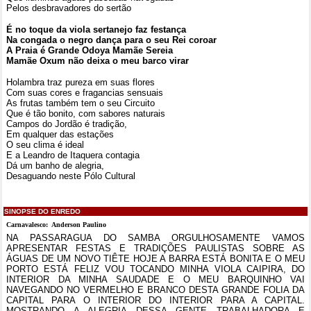
Pelos desbravadores do sertão
É no toque da viola sertanejo faz festança
Na congada o negro dança para o seu Rei coroar
A Praia é Grande Odoya Mamãe Sereia
Mamãe Oxum não deixa o meu barco virar
Holambra traz pureza em suas flores
Com suas cores e fragancias sensuais
As frutas também tem o seu Circuito
Que é tão bonito, com sabores naturais
Campos do Jordão é tradição,
Em qualquer das estações
O seu clima é ideal
E a Leandro de Itaquera contagia
Dá um banho de alegria,
Desaguando neste Pólo Cultural
SINOPSE DO ENREDO
Carnavalesco: Anderson Paulino
NA PASSARAGUA DO SAMBA ORGULHOSAMENTE VAMOS
APRESENTAR FESTAS E TRADIÇÕES PAULISTAS SOBRE AS
ÁGUAS DE UM NOVO TIÊTE HOJE A BARRA ESTÁ BONITA E O MEU
PORTO ESTÁ FELIZ VOU TOCANDO MINHA VIOLA CAIPIRA, DO
INTERIOR DA MINHA SAUDADE E O MEU BARQUINHO VAI
NAVEGANDO NO VERMELHO E BRANCO DESTA GRANDE FOLIA DA
CAPITAL PARA O INTERIOR DO INTERIOR PARA A CAPITAL.
MOSTRANDO A ALEGRIA DESSA GENTE TRABALHADORA E