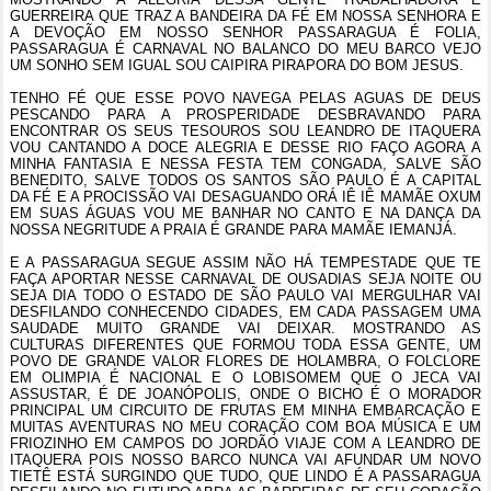
GUERREIRA QUE TRAZ A BANDEIRA DA FÉ EM NOSSA SENHORA E
A DEVOÇÃO EM NOSSO SENHOR PASSARAGUA É FOLIA,
PASSARAGUA É CARNAVAL NO BALANCO DO MEU BARCO VEJO
UM SONHO SEM IGUAL SOU CAIPIRA PIRAPORA DO BOM JESUS.
TENHO FÉ QUE ESSE POVO NAVEGA PELAS AGUAS DE DEUS
PESCANDO PARA A PROSPERIDADE DESBRAVANDO PARA
ENCONTRAR OS SEUS TESOUROS SOU LEANDRO DE ITAQUERA
VOU CANTANDO A DOCE ALEGRIA E DESSE RIO FAÇO AGORA A
MINHA FANTASIA E NESSA FESTA TEM CONGADA, SALVE SÃO
BENEDITO, SALVE TODOS OS SANTOS SÃO PAULO É A CAPITAL
DA FÉ E A PROCISSÃO VAI DESAGUANDO ORÁ IÊ IÊ MAMÃE OXUM
EM SUAS ÁGUAS VOU ME BANHAR NO CANTO E NA DANÇA DA
NOSSA NEGRITUDE A PRAIA É GRANDE PARA MAMÃE IEMANJÁ.
E A PASSARAGUA SEGUE ASSIM NÃO HÁ TEMPESTADE QUE TE
FAÇA APORTAR NESSE CARNAVAL DE OUSADIAS SEJA NOITE OU
SEJA DIA TODO O ESTADO DE SÃO PAULO VAI MERGULHAR VAI
DESFILANDO CONHECENDO CIDADES, EM CADA PASSAGEM UMA
SAUDADE MUITO GRANDE VAI DEIXAR. MOSTRANDO AS
CULTURAS DIFERENTES QUE FORMOU TODA ESSA GENTE, UM
POVO DE GRANDE VALOR FLORES DE HOLAMBRA, O FOLCLORE
EM OLIMPIA É NACIONAL E O LOBISOMEM QUE O JECA VAI
ASSUSTAR, É DE JOANÓPOLIS, ONDE O BICHO É O MORADOR
PRINCIPAL UM CIRCUITO DE FRUTAS EM MINHA EMBARCAÇÃO E
MUITAS AVENTURAS NO MEU CORAÇÃO COM BOA MÚSICA E UM
FRIOZINHO EM CAMPOS DO JORDÃO VIAJE COM A LEANDRO DE
ITAQUERA POIS NOSSO BARCO NUNCA VAI AFUNDAR UM NOVO
TIETÊ ESTÁ SURGINDO QUE TUDO, QUE LINDO É A PASSARAGUA