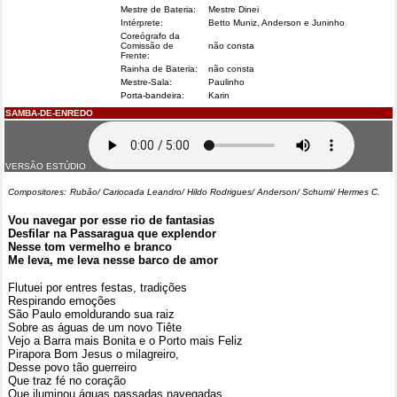
Mestre de Bateria:
Mestre Dinei
Intérprete:
Betto Muniz, Anderson e Juninho
Coreógrafo da
Comissão de
não consta
Frente:
Rainha de Bateria:
não consta
Mestre-Sala:
Paulinho
Porta-bandeira:
Karin
SAMBA-DE-ENREDO
VERSÃO ESTÚDIO
Compositores:
Rubão/ Cariocada Leandro/ Hildo Rodrigues/ Anderson/ Schumi/ Hermes C.
Vou navegar por esse rio de fantasias
Desfilar na Passaragua que explendor
Nesse tom vermelho e branco
Me leva, me leva nesse barco de amor
Flutuei por entres festas, tradições
Respirando emoções
São Paulo emoldurando sua raiz
Sobre as águas de um novo Tiête
Vejo a Barra mais Bonita e o Porto mais Feliz
Pirapora Bom Jesus o milagreiro,
Desse povo tão guerreiro
Que traz fé no coração
Que iluminou águas passadas navegadas