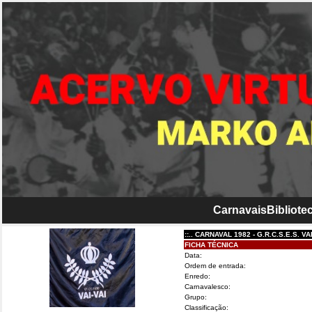
Carnavais
Bibliotec
::.. CARNAVAL 1982 - G.R.C.S.E.S. VAI-VAI...
FICHA TÉCNICA
Data:
Ordem de entrada:
Enredo:
Carnavalesco:
Grupo:
Classificação: