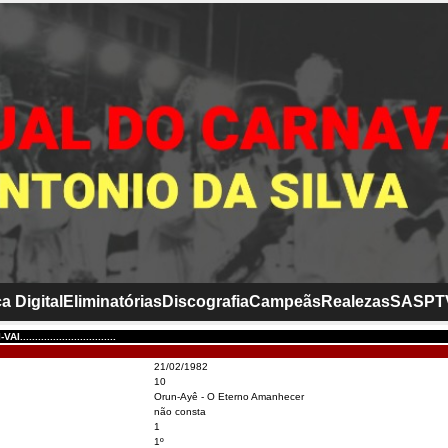
a Digital
Eliminatórias
Discografia
Campeãs
Realezas
SASP
T
.............................
21/02/1982
10
Orun-Ayê - O Eterno Amanhecer
não consta
1
1º