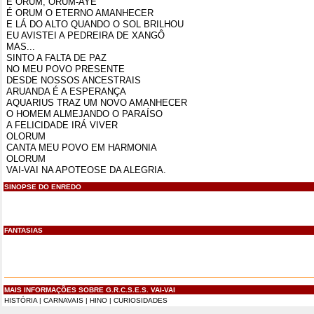
É ORUM, ORUM-AYE
É ORUM O ETERNO AMANHECER
E LÁ DO ALTO QUANDO O SOL BRILHOU
EU AVISTEI A PEDREIRA DE XANGÔ
MAS...
SINTO A FALTA DE PAZ
NO MEU POVO PRESENTE
DESDE NOSSOS ANCESTRAIS
ARUANDA É A ESPERANÇA
AQUARIUS TRAZ UM NOVO AMANHECER
O HOMEM ALMEJANDO O PARAÍSO
A FELICIDADE IRÁ VIVER
OLORUM
CANTA MEU POVO EM HARMONIA
OLORUM
VAI-VAI NA APOTEOSE DA ALEGRIA.
SINOPSE DO ENREDO
FANTASIAS
MAIS INFORMAÇÕES SOBRE G.R.C.S.E.S. VAI-VAI
HISTÓRIA
|
CARNAVAIS
|
HINO
|
CURIOSIDADES