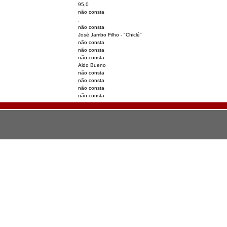
95,0
não consta
,
não consta
José Jambo Filho - "Chiclé"
não consta
não consta
não consta
Aldo Bueno
não consta
não consta
não consta
não consta