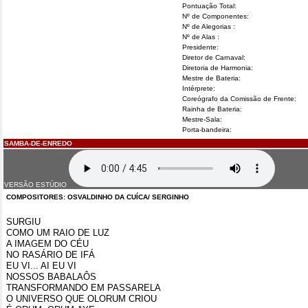
Pontuação Total:
Nº de Componentes:
Nº de Alegorias :
Nº de Alas :
Presidente:
Diretor de Carnaval:
Diretoria de Harmonia:
Mestre de Bateria:
Intérprete:
Coreógrafo da Comissão de Frente:
Rainha de Bateria:
Mestre-Sala:
Porta-bandeira:
SAMBA-DE-ENREDO
VERSÃO ESTÚDIO
COMPOSITORES: OSVALDINHO DA CUÍCA/ SERGINHO
SURGIU
COMO UM RAIO DE LUZ
A IMAGEM DO CÉU
NO RASÁRIO DE IFÁ
EU VI... AI EU VI
NOSSOS BABALAÔS
TRANSFORMANDO EM PASSARELA
O UNIVERSO QUE OLORUM CRIOU