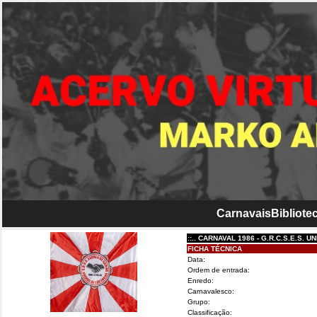
Carnavais
Bibliotec
::.. CARNAVAL 1986 - G.R.C.S.E.S. UNIDOS
FICHA TÉCNICA
Data:
Ordem de entrada:
Enredo:
Carnavalesco:
Grupo:
Classificação: