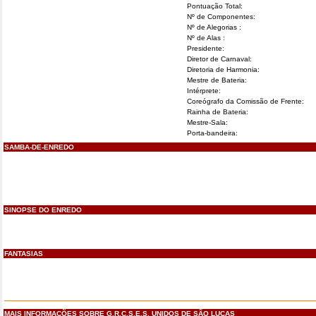
Pontuação Total:
Nº de Componentes:
Nº de Alegorias :
Nº de Alas :
Presidente:
Diretor de Carnaval:
Diretoria de Harmonia:
Mestre de Bateria:
Intérprete:
Coreógrafo da Comissão de Frente:
Rainha de Bateria:
Mestre-Sala:
Porta-bandeira:
SAMBA-DE-ENREDO
SINOPSE DO ENREDO
FANTASIAS
MAIS INFORMAÇÕES SOBRE G.R.C.S.E.S. UNIDOS DE SÃO LUCAS