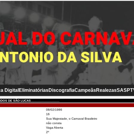
a Digital
Eliminatórias
Discografia
Campeãs
Realezas
SASP
T
 DE SÃO LUCAS................................
08/02/1986
16
Sua Majestade, o Carnaval Brasileiro
não consta
Vaga Aberta
2º