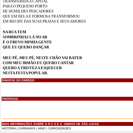
TRANSFERIDA A CAPITAL
PARA O PEQUENO PORTO
DE HUMILDES PESCADORES
QUE EM BELA E FORMOSA TRANSFORMOU
EM RECIFE DAS SUAS PRAIAS E SEUS AMORES
NA RUA TEM
SOMBRINHAS LÁ NO AR
É O FREVO MINHA GENTE
QUE EU QUERO DANÇAR
MEU PÉ, MEU PÉ, NESTE CHÃO VAI BATER
COM MEU IRMÃO EU QUERO CANTAR
QUERO A TRISTEZA ESQUECER
NESTA FESTA POPULAR.
SINOPSE DO ENREDO
FANTASIAS
MAIS INFORMAÇÕES SOBRE G.R.C.S.E.S. UNIDOS DE SÃO LUCAS
HISTÓRIA
|
CARNAVAIS
|
HINO
|
CURIOSIDADES