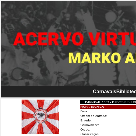
Carnavais
Bibliotec
::.. CARNAVAL 1982 - G.R.C.S.E.S. UNIDOS
FICHA TÉCNICA
Data:
Ordem de entrada:
Enredo:
Carnavalesco:
Grupo:
Classificação: