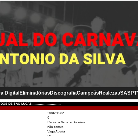
a Digital
Eliminatórias
Discografia
Campeãs
Realezas
SASP
T
 DE SÃO LUCAS................................
20/02/1982
9
Recife, a Veneza Brasileira
não consta
Vaga Aberta
2º