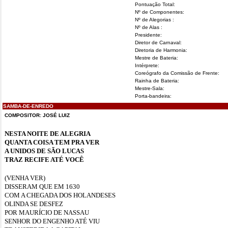
Pontuação Total:
Nº de Componentes:
Nº de Alegorias :
Nº de Alas :
Presidente:
Diretor de Carnaval:
Diretoria de Harmonia:
Mestre de Bateria:
Intérprete:
Coreógrafo da Comissão de Frente:
Rainha de Bateria:
Mestre-Sala:
Porta-bandeira:
SAMBA-DE-ENREDO
COMPOSITOR:
JOSÉ LUIZ
NESTA NOITE DE ALEGRIA
QUANTA COISA TEM PRA VER
A UNIDOS DE SÃO LUCAS
TRAZ RECIFE ATÉ VOCÊ
(VENHA VER)
DISSERAM QUE EM 1630
COM A CHEGADA DOS HOLANDESES
OLINDA SE DESFEZ
POR MAURÍCIO DE NASSAU
SENHOR DO ENGENHO ATÉ VIU