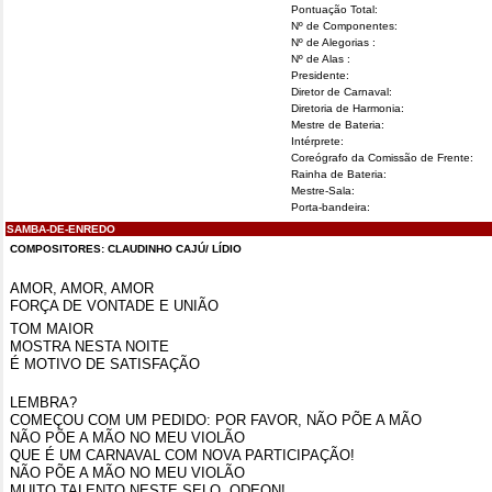
Pontuação Total:
Nº de Componentes:
Nº de Alegorias :
Nº de Alas :
Presidente:
Diretor de Carnaval:
Diretoria de Harmonia:
Mestre de Bateria:
Intérprete:
Coreógrafo da Comissão de Frente:
Rainha de Bateria:
Mestre-Sala:
Porta-bandeira:
SAMBA-DE-ENREDO
COMPOSITORES: CLAUDINHO CAJÚ/ LÍDIO
AMOR, AMOR, AMOR
FORÇA DE VONTADE E UNIÃO
TOM MAIOR
MOSTRA NESTA NOITE
É MOTIVO DE SATISFAÇÃO
LEMBRA?
COMEÇOU COM UM PEDIDO: POR FAVOR, NÃO PÕE A MÃO
NÃO PÕE A MÃO NO MEU VIOLÃO
QUE É UM CARNAVAL COM NOVA PARTICIPAÇÃO!
NÃO PÕE A MÃO NO MEU VIOLÃO
MUITO TALENTO NESTE SELO, ODEON!