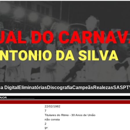
a Digital
Eliminatórias
Discografia
Campeãs
Realezas
SASP
T
............................
22/02/1982
7
Titulares do Ritmo - 30 Anos de União
não consta
2
9º