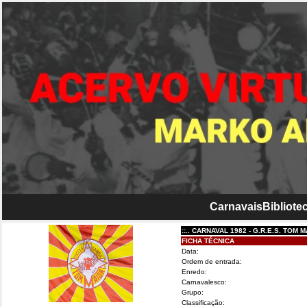
Carnavais
Bibliotec
::.. CARNAVAL 1982 - G.R.E.S. TOM MAIOR....
FICHA TÉCNICA
Data:
Ordem de entrada:
Enredo:
Carnavalesco:
Grupo:
Classificação: