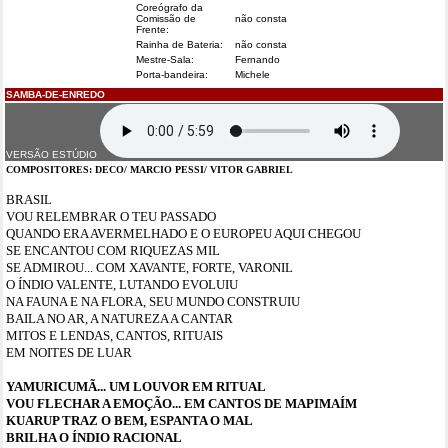
Coreógrafo da
Comissão de
não consta
Frente:
Rainha de Bateria:
não consta
Mestre-Sala:
Fernando
Porta-bandeira:
Michele
SAMBA-DE-ENREDO
VERSÃO ESTÚDIO
COMPOSITORES:
DECO/ MARCIO PESSI/ VITOR GABRIEL
BRASIL
VOU RELEMBRAR O TEU PASSADO
QUANDO ERA AVERMELHADO E O EUROPEU AQUI CHEGOU
SE ENCANTOU COM RIQUEZAS MIL
SE ADMIROU... COM XAVANTE, FORTE, VARONIL
O ÍNDIO VALENTE, LUTANDO EVOLUIU
NA FAUNA E NA FLORA, SEU MUNDO CONSTRUIU
BAILA NO AR, A NATUREZA A CANTAR
MITOS E LENDAS, CANTOS, RITUAIS
EM NOITES DE LUAR
YAMURICUMÃ... UM LOUVOR EM RITUAL
VOU FLECHAR A EMOÇÃO... EM CANTOS DE MAPIMAÍM
KUARUP TRAZ O BEM, ESPANTA O MAL
BRILHA O ÍNDIO RACIONAL