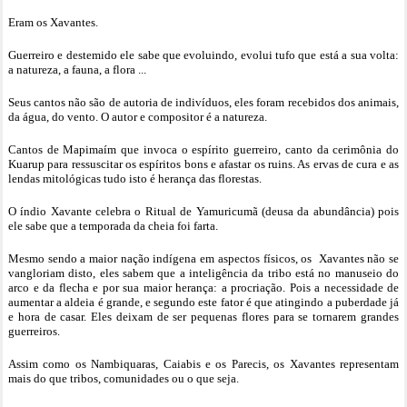
Eram os Xavantes.
Guerreiro e destemido ele sabe que evoluindo, evolui tufo que está a sua volta:
a natureza, a fauna, a flora ...
Seus cantos não são de autoria de indivíduos, eles foram recebidos dos animais,
da água, do vento. O autor e compositor é a natureza.
Cantos de Mapimaím que invoca o espírito guerreiro, canto da cerimônia do
Kuarup para ressuscitar os espíritos bons e afastar os ruins. As ervas de cura e as
lendas mitológicas tudo isto é herança das florestas.
O índio Xavante celebra o Ritual de Yamuricumã (deusa da abundância) pois
ele sabe que a temporada da cheia foi farta.
Mesmo sendo a maior nação indígena em aspectos físicos, os
Xavantes não se
vangloriam disto, eles sabem que a inteligência da tribo está no manuseio do
arco e da flecha e por sua maior herança: a procriação. Pois a necessidade de
aumentar a aldeia é grande, e segundo este fator é que atingindo a puberdade já
e hora de casar. Eles deixam de ser pequenas flores para se tornarem grandes
guerreiros.
Assim como os Nambiquaras, Caiabis e os Parecis, os Xavantes representam
mais do que tribos, comunidades ou o que seja.