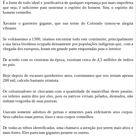
É a fonte de todo ideal e justificativa de qualquer esperança por mais imperfeita
que seja, é suficiente para sustentar o espírito do homem. Sim, o espírito do
homem vermelho
Xavante o guerreiro gigante, que nas terras do Colorado tornou-se alegria
vibrante.
Se voltássemos a 1500, iríamos encontrar todo este continente, principalmente
a sua faixa litorânea ocupada densamente por populações indígenas que, com a
chegada dos europeus, foram em grande parte empurradas para o interior.
De acordo com os cronistas da época, existiam cerca de 4,5 milhões de índios
no país.
Hoje depois de escassos quinhentos anos, constatamos que nos restam apenas
200 mil, calculo bastante otimista.
Os colonizadores se chocaram com a quantidade de maravilhas deste paraíso,
ou inferno assim dito por eles, pois os nativos viviam pelados, desnudos, não
tinham vergonha de suas purezas.
Usavam somente adornos de pernas e sementes para enfeitarem seus corpos.
Seus cabelos eram pretos, lisos e seus corpos vermelhos.
De todas as tribos identificadas, uma chamava a atenção por serem mais altos e
mais fortes. Eles pareciam gigantes perante os outros.