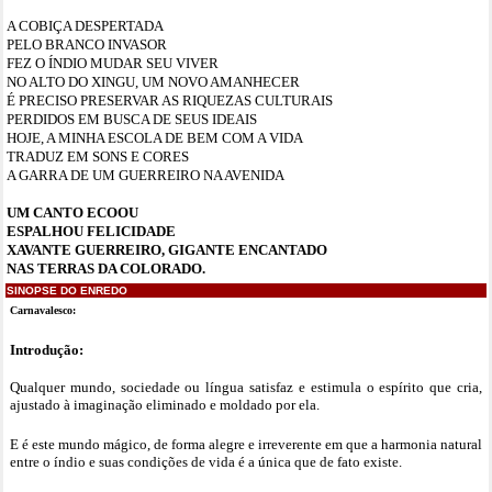
A COBIÇA DESPERTADA
PELO BRANCO INVASOR
FEZ O ÍNDIO MUDAR SEU VIVER
NO ALTO DO XINGU, UM NOVO AMANHECER
É PRECISO PRESERVAR AS RIQUEZAS CULTURAIS
PERDIDOS EM BUSCA DE SEUS IDEAIS
HOJE, A MINHA ESCOLA DE BEM COM A VIDA
TRADUZ EM SONS E CORES
A GARRA DE UM GUERREIRO NA AVENIDA
UM CANTO ECOOU
ESPALHOU FELICIDADE
XAVANTE GUERREIRO, GIGANTE ENCANTADO
NAS TERRAS DA COLORADO.
SINOPSE DO ENREDO
Carnavalesco:
Introdução:
Qualquer mundo, sociedade ou língua satisfaz e estimula o espírito que cria,
ajustado à imaginação eliminado e moldado por ela.
E é este mundo mágico, de forma alegre e irreverente em que a harmonia natural
entre o índio e suas condições de vida é a única que de fato existe.