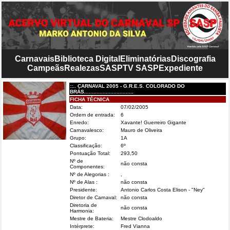
Carnavais
Biblioteca Digital
Eliminatórias
Discografia
Campeãs
Realezas
SASP
TV SASP
Expediente
::.. CARNAVAL 2005 - G.R.E.S. COLORADO DO
BRÁS................................
FICHA TÉCNICA
Data:
07/02/2005
Ordem de entrada:
6
Enredo:
Xavante! Guerreiro Gigante
Carnavalesco:
Mauro de Oliveira
Grupo:
1A
Classificação:
6º
Pontuação Total:
293,50
Nº de
não consta
Componentes:
Nº de Alegorias :
,
Nº de Alas :
não consta
Presidente:
Antonio Carlos Costa Elison - "Ney"
Diretor de Carnaval:
não consta
Diretoria de
não consta
Harmonia:
Mestre de Bateria:
Mestre Clodoaldo
Intérprete:
Fred Vianna