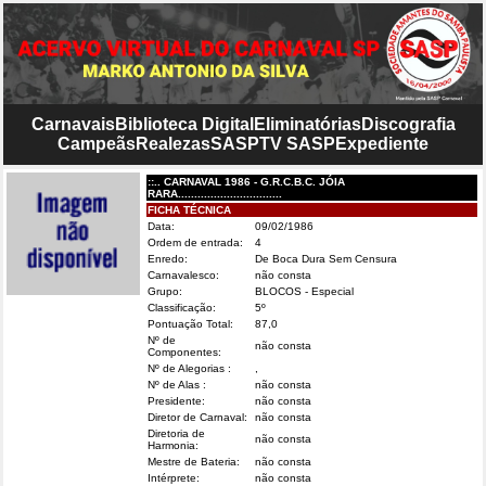
Carnavais
Biblioteca Digital
Eliminatórias
Discografia
Campeãs
Realezas
SASP
TV SASP
Expediente
::.. CARNAVAL 1986 - G.R.C.B.C. JÓIA
RARA................................
FICHA TÉCNICA
Data:
09/02/1986
Ordem de entrada:
4
Enredo:
De Boca Dura Sem Censura
Carnavalesco:
não consta
Grupo:
BLOCOS - Especial
Classificação:
5º
Pontuação Total:
87,0
Nº de
não consta
Componentes:
Nº de Alegorias :
,
Nº de Alas :
não consta
Presidente:
não consta
Diretor de Carnaval:
não consta
Diretoria de
não consta
Harmonia:
Mestre de Bateria:
não consta
Intérprete:
não consta