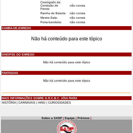
Coreógrafo da
Comissão de
não consta
Frente:
Rainha de Bateria:
não consta
Mestre-Sala:
não consta
Porta-bandeira:
não consta
SAMBA-DE-ENREDO
Não há conteúdo para este tópico
SINOPSE DO ENREDO
Não há conteúdo para este tópico
FANTASIAS
Não há conteúdo para este tópico
MAIS INFORMAÇÕES SOBRE G.R.C.B.C. JÓIA RARA
HISTÓRIA
|
CARNAVAIS
|
HINO
|
CURIOSIDADES
Sobre a SASP
|
Equipe
|
Prêmios
|