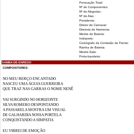
Pontuação Total:
Nº de Componentes:
Nº de Alegorias :
Nº de Alas :
Presidente:
Diretor de Carnaval:
Diretoria de Harmonia:
Mestre de Bateria:
Intérprete:
Coreógrafo da Comissão de Frente:
Rainha de Bateria:
Mestre-Sala:
Porta-bandeira:
SAMBA-DE-ENREDO
COMPOSITORES:
NO MEU BERÇO ENCANTADO
NASCEU UMA ÁGUIA GUERREIRA
QUE TRAZ NAS GARRAS O NOME NENÊ
VAI SURGINDO NO HORIZONTE
SILVA ROMERO DESPONTANDO
A PASSARELA MOSTRA UM VISUAL
DE GALHARDIA NOSSA PORTELA
CONQUISTANDO A SIMPATIA
EU VIBREI DE EMOÇÃO