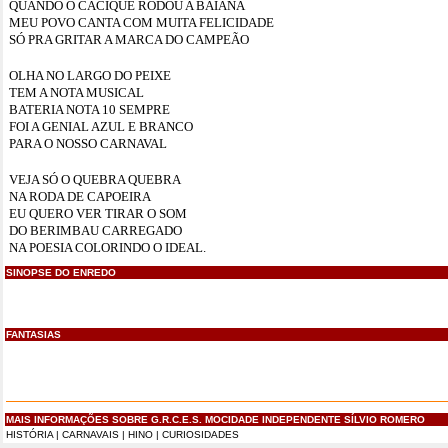
QUANDO O CACIQUE RODOU A BAIANA
MEU POVO CANTA COM MUITA FELICIDADE
SÓ PRA GRITAR A MARCA DO CAMPEÃO
OLHA NO LARGO DO PEIXE
TEM A NOTA MUSICAL
BATERIA NOTA 10 SEMPRE
FOI A GENIAL AZUL E BRANCO
PARA O NOSSO CARNAVAL
VEJA SÓ O QUEBRA QUEBRA
NA RODA DE CAPOEIRA
EU QUERO VER TIRAR O SOM
DO BERIMBAU CARREGADO
NA POESIA COLORINDO O IDEAL.
SINOPSE DO ENREDO
FANTASIAS
MAIS INFORMAÇÕES SOBRE G.R.C.E.S. MOCIDADE INDEPENDENTE SÍLVIO ROMERO
HISTÓRIA
|
CARNAVAIS
|
HINO
|
CURIOSIDADES