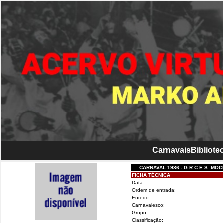
Carnavais
Bibliotec
::.. CARNAVAL 1986 - G.R.C.E.S. MOCIDA
FICHA TÉCNICA
Data:
Ordem de entrada:
Enredo:
Carnavalesco:
Grupo:
Classificação: