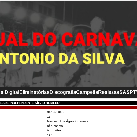
a Digital
Eliminatórias
Discografia
Campeãs
Realezas
SASP
T
DE INDEPENDENTE SÍLVIO ROMERO................................
08/02/1986
11
Nasceu Uma Águia Guerreira
não consta
Vaga Aberta
12º