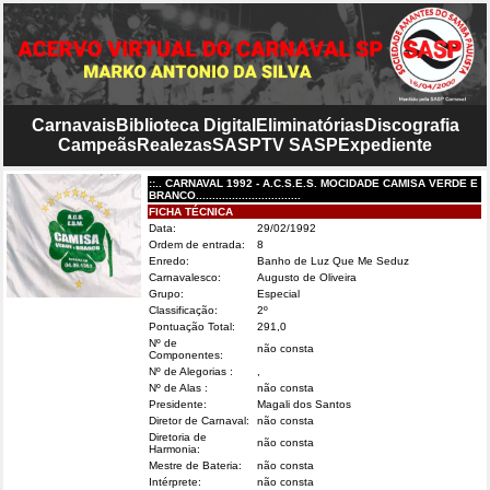
Carnavais
Biblioteca Digital
Eliminatórias
Discografia
Campeãs
Realezas
SASP
TV SASP
Expediente
::.. CARNAVAL 1992 - A.C.S.E.S. MOCIDADE CAMISA VERDE E
BRANCO................................
FICHA TÉCNICA
Data:
29/02/1992
Ordem de entrada:
8
Enredo:
Banho de Luz Que Me Seduz
Carnavalesco:
Augusto de Oliveira
Grupo:
Especial
Classificação:
2º
Pontuação Total:
291,0
Nº de
não consta
Componentes:
Nº de Alegorias :
,
Nº de Alas :
não consta
Presidente:
Magali dos Santos
Diretor de Carnaval:
não consta
Diretoria de
não consta
Harmonia:
Mestre de Bateria:
não consta
Intérprete:
não consta