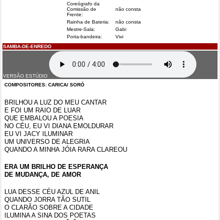
Coreógrafo da
Comissão de
não consta
Frente:
Rainha de Bateria:
não consta
Mestre-Sala:
Gabi
Porta-bandeira:
Vivi
SAMBA-DE-ENREDO
VERSÃO ESTÚDIO
COMPOSITORES: CARICA/ SORÓ
BRILHOU A LUZ DO MEU CANTAR
E FOI UM RAIO DE LUAR
QUE EMBALOU A POESIA
NO CÉU, EU VI DIANA EMOLDURAR
EU VI JACY ILUMINAR
UM UNIVERSO DE ALEGRIA
QUANDO A MINHA JÓIA RARA CLAREOU
ERA UM BRILHO DE ESPERANÇA
DE MUDANÇA, DE AMOR
LUA DESSE CÉU AZUL DE ANIL
QUANDO JORRA TÃO SUTIL
O CLARÃO SOBRE A CIDADE
ILUMINA A SINA DOS POETAS