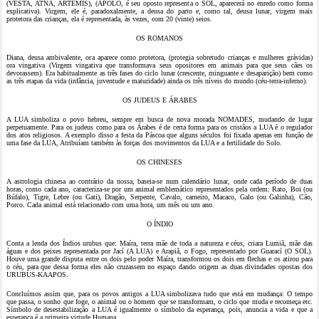
(VESTA, ATNA, ÁRTEMIS), (APOLO, é seu oposto representa o SOL, aparecerá no enredo como forma
explicativa). Virgem, ele é, paradoxalmente, a deusa do parto e, como tal, deusa lunar, virgem mais
protetora das crianças, ela é representada, às vezes, com 20 (vinte) seios.
OS ROMANOS
Diana, deusa ambivalente, ora aparece como protetora, (protegia sobretudo crianças e mulheres grávidas)
ora vingativa (Virgem vingativa que transformava seus opositores em animais para que seus cães os
devorassem). Era habitualmente as três fases do ciclo lunar (crescente, minguante e desaparição) bem como
as três etapas da vida (infância, juventude e maturidade) ainda os três níveis do mundo (céu-terra-inferno).
OS JUDEUS E ÁRABES
A LUA simboliza o povo hebreu, sempre em busca de nova morada NOMADES, mudando de lugar
perpetuamente. Para os judeus como para os Árabes é de certa forma para os cristãos a LUA é o regulador
dos atos religiosos. A exemplo disso a festa da Páscoa que alguns séculos foi fixada apenas em função de
uma fase da LUA, Atribuíam também às forças dos movimentos da LUA e a fertilidade do Solo.
OS CHINESES
A astrologia chinesa ao contrário da nossa, baseia-se num calendário lunar, onde cada período de duas
horas, como cada ano, caracteriza-se por um animal emblemático representados pela ordem: Rato, Boi (ou
Búfalo), Tigre, Lebre (ou Gati), Dragão, Serpente, Cavalo, carneiro, Macaco, Galo (ou Galinha), Cão,
Porco. Cada animal está relacionado com uma hora, um mês ou um ano.
O ÍNDIO
Conta a lenda dos Índios urubus que: Maíra, terra mãe de toda a natureza e céus, criara Lumiã, mãe das
águas e dos peixes representada por Jací (A LUA) e Arapiã, o Fogo, representado por Guarací (O SOL).
Houve uma grande disputa entre os dois pelo poder Maíra, transformou os dois em flechas e os atirou para
o céu, para que dessa forma eles não cruzassem no espaço dando origem as duas divindades opostas dos
URUBUS-KAAPOS.
Concluímos assim que, para os povos antigos a LUA simbolizava tudo que está em mudança: O tempo
que passa, o sonho que foge, o animal ou o homem que se transformam, o ciclo que muda e recomeça etc.
Símbolo de desestabilização a LUA é igualmente o símbolo da esperança, pois, anuncia a vida e que a
esperança é a primeira virtude Humana.