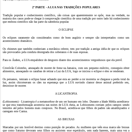
2º PARTE - A LUA NAS TRADIÇÕES POPULARES
Tradição popular e conhecimento científico, são coisas que aparentemente se opõe, mas na verdade, na
maioria dos casos pode-se chegar à comprovação cientifica de uma tradição por outro lado há conhecimento
que embora cientifico não faz parte da sabedoria popular.
O ECLIPSE
Os eclipses raramente são considerados como de bom augúrio e sempre são interpretados como um
acontecimento dramático.
Os chineses que também conheciam a mecânica celeste, tem por tradição a antiga idéia de que os eclipses
são provocados pela conduta desregrada dos soberanos e de suas esposas.
Para os Árabes, a LUA empalidece de desgosto diante dos acontecimentos vergonhosos que ela prevê.
Cristóvão Colombo, ameaçado de morrer de fome na Jamaica, com seu pequeno exército, conseguiu obter
alimentos, ameaçando os caraibas de retirar a Luz da LUA, logo se iniciou o eclipse e eles se renderam.
Os peruanos, temiam o eclipse lunar achando que esta ao perder a cor morreria se chegasse a perda total da
luz, assim chicoteavam os cães na esperança que a LUA ouvindo clamor desse animal preferido seu,
desistisse de morrer.
A LICANTROPIA
(Lobisomem) - Licantropia é a metamorfose de um ser humano em lobo. Durante a Idade Média acreditava-
se que esta transformação acontecia nas noites de LUA cheia, as Lobisomens corriam pelos campos sendo
temidos até pelos homens mais corajosos. No Brasil, acredita-se que filhos de padres são amaldiçoados e
carregam este Carma.
AS BRUXAS
Marcadas por um horrível destino como punição de pecados. As mulheres que teên essa marca são bruxas
que como Saturno devoram seus filhos ou assistem esse espetáculo, sem nada fazerem, mais uma vez a