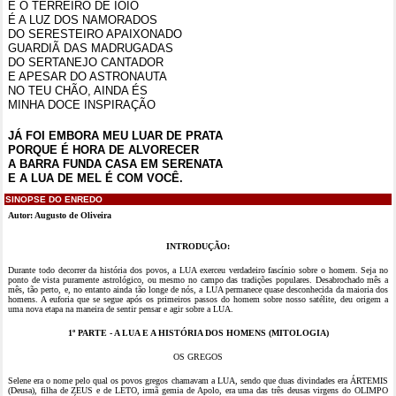
E O TERREIRO DE IÔIÔ
É A LUZ DOS NAMORADOS
DO SERESTEIRO APAIXONADO
GUARDIÃ DAS MADRUGADAS
DO SERTANEJO CANTADOR
E APESAR DO ASTRONAUTA
NO TEU CHÃO, AINDA ÉS
MINHA DOCE INSPIRAÇÃO
JÁ FOI EMBORA MEU LUAR DE PRATA
PORQUE É HORA DE ALVORECER
A BARRA FUNDA CASA EM SERENATA
E A LUA DE MEL É COM VOCÊ.
SINOPSE DO ENREDO
Autor:
Augusto de Oliveira
INTRODUÇÃO:
Durante todo decorrer da história dos povos, a LUA exerceu verdadeiro fascínio sobre o homem. Seja no
ponto de vista puramente astrológico, ou mesmo no campo das tradições populares. Desabrochado mês a
mês, tão perto, e, no entanto ainda tão longe de nós, a LUA permanece quase desconhecida da maioria dos
homens. A euforia que se segue após os primeiros passos do homem sobre nosso satélite, deu origem a
uma nova etapa na maneira de sentir pensar e agir sobre a LUA.
1º PARTE - A LUA E A HISTÓRIA DOS HOMENS (MITOLOGIA)
OS GREGOS
Selene era o nome pelo qual os povos gregos chamavam a LUA, sendo que duas divindades era ÁRTEMIS
(Deusa), filha de ZEUS e de LETO, irmã gemia de Apolo, era uma das três deusas virgens do OLIMPO