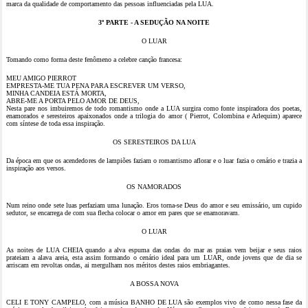
marca da qualidade de comportamento das pessoas influenciadas pela LUA.
3º PARTE - A SEDUÇÃO NA NOITE
O LUAR
Tomando como forma deste fenômeno a celebre canção francesa:
MEU AMIGO PIERROT
EMPRESTA-ME TUA PENA PARA ESCREVER UM VERSO,
MINHA CANDEIA ESTÁ MORTA,
ABRE-ME A PORTA PELO AMOR DE DEUS,
Nesta pare nos imbuiremos de todo romantismo onde a LUA surgira como fonte inspiradora dos poetas,
enamorados e seresteiros apaixonados onde a trilogia do amor ( Pierrot, Colombina e Arlequim) aparece
com síntese de toda essa inspiração.
OS SERESTEIROS DA LUA
Da época em que os acendedores de lampiões faziam o romantismo aflorar e o luar fazia o cenário e trazia a
inspiração aos versos.
OS NAMORADOS
Num reino onde sete luas perfaziam uma lunação. Eros torna-se Deus do amor e seu emissário, um cupido
sedutor, se encarrega de com sua flecha colocar o amor em pares que se enamoravam.
O LUAR
As noites de LUA CHEIA quando a alva espuma das ondas do mar as praias vem beijar e seus raios
prateiam a alava areia, esta assim formando o cenário ideal para um LUAR, onde jovens que de dia se
arriscam em revoltas ondas, ai mergulham nos méritos destes raios embriagantes.
A BOSSA NOVA
CELI E TONY CAMPELO, com a música BANHO DE LUA são exemplos vivo de como nessa fase da