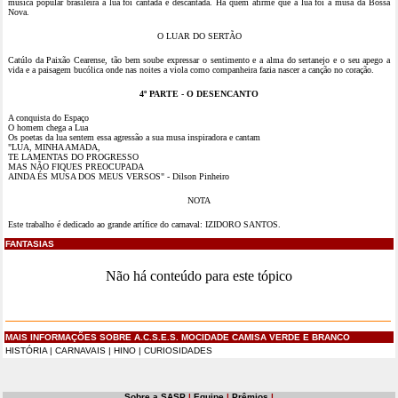
música popular brasileira a lua foi cantada e descantada. Há quem afirme que a lua foi a musa da Bossa
Nova.
O LUAR DO SERTÃO
Catúlo da Paixão Cearense, tão bem soube expressar o sentimento e a alma do sertanejo e o seu apego a
vida e a paisagem bucólica onde nas noites a viola como companheira fazia nascer a canção no coração.
4º PARTE - O DESENCANTO
A conquista do Espaço
O homem chega a Lua
Os poetas da lua sentem essa agressão a sua musa inspiradora e cantam
"LUA, MINHA AMADA,
TE LAMENTAS DO PROGRESSO
MAS NÃO FIQUES PREOCUPADA
AINDA ÉS MUSA DOS MEUS VERSOS" - Dilson Pinheiro
NOTA
Este trabalho é dedicado ao grande artífice do carnaval:
IZIDORO SANTOS.
FANTASIAS
Não há conteúdo para este tópico
MAIS INFORMAÇÕES SOBRE A.C.S.E.S. MOCIDADE CAMISA VERDE E BRANCO
HISTÓRIA
|
CARNAVAIS
|
HINO
|
CURIOSIDADES
Sobre a SASP
|
Equipe
|
Prêmios
|